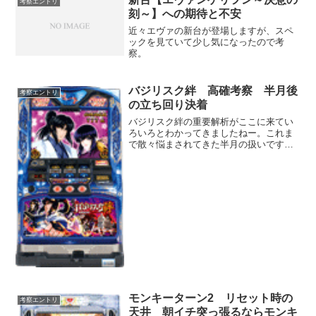
考察エントリ
刻～】への期待と不安
近々エヴァの新台が登場しますが、スペ
ックを見ていて少し気になったので考
察。
バジリスク絆 高確考察 半月後
考察エントリ
の立ち回り決着
バジリスク絆の重要解析がここに来てい
ろいろとわかってきましたねー。これま
で散々悩まされてきた半月の扱いです
が、今回のエントリで決着がつきそうで
す。
モンキーターン2 リセット時の
考察エントリ
天井 朝イチ突っ張るならモンキ