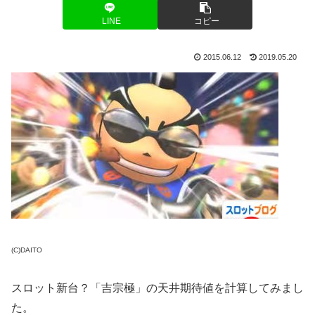
LINE
コピー
2015.06.12
2019.05.20
(C)DAITO
スロット新台？「吉宗極」の天井期待値を計算してみまし
た。