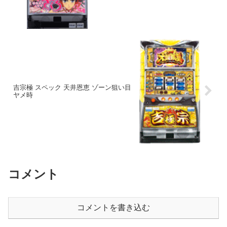
吉宗極 スペック 天井恩恵 ゾーン狙い目
ヤメ時
コメント
コメントを書き込む