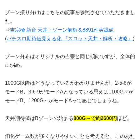
ゾーン振り分けはこちらの記事を参照させていただきまし
た。
⇒
吉宗極 新台 天井・ゾーン解析＆8891件実践値
(
パチスロ期待値見える化 『スロット天井・解析・攻略』
)
ゾーン分布はオリジナルの吉宗と同じ傾向ですが、全体的
に弱め。
1000G以降はどうなっているかわかりませんが、2-5-8が
モードB、3-6-9がモードAとなっている思えば1100G～が
モードB、1200G～がモードAって感じでしょうね。
天井期待値はBゾーンの始まる
800G～で約2600円
ほど。
消化ゲーム数が多くなりやすいことを考えると、このあた