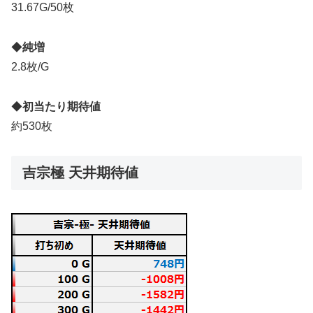
31.67G/50枚
◆
純増
2.8枚/G
◆
初当たり期待値
約530枚
吉宗極 天井期待値