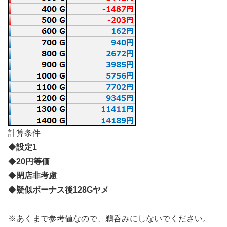
計算条件
◆
設定1
◆
20円等価
◆
閉店非考慮
◆
疑似ボーナス後128Gヤメ
※あくまで参考値なので、鵜呑みにしないでください。