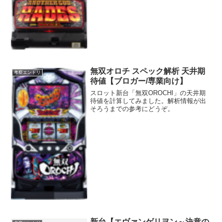
無双オロチ スペック解析 天井期
考察エントリ
待値【ブロガー/専業向け】
スロット新台「無双OROCHI」の天井期
待値を計算してみました。解析情報が出
そろうまでの参考にどうぞ。
新台【エヴァンゲリヲン～決意の