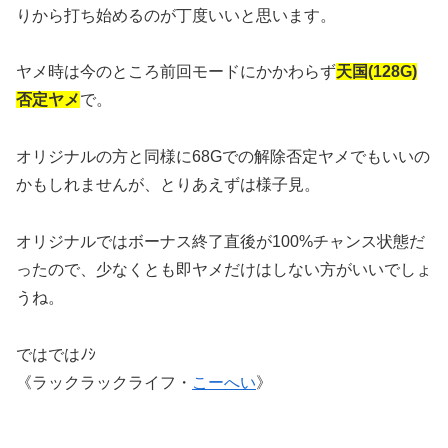
りから打ち始めるのが丁度いいと思います。
ヤメ時は今のところ前回モードにかかわらず
天国(128G)
否定ヤメ
で。
オリジナルの方と同様に68Gでの解除否定ヤメでもいいの
かもしれませんが、とりあえずは様子見。
オリジナルではボーナス終了直後が100%チャンス状態だ
ったので、少なくとも即ヤメだけはしない方がいいでしょ
うね。
ではではﾉｼ
《ラックラックライフ・
こーへい
》