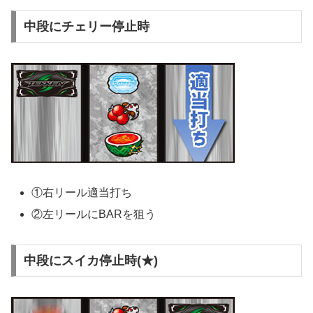
中段にチェリー停止時
①右リール適当打ち
②左リールにBARを狙う
中段にスイカ停止時(★)