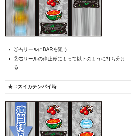
①右リールにBARを狙う
②右リールの停止形によって以下のように打ち分け
る
★⇒スイカテンパイ時