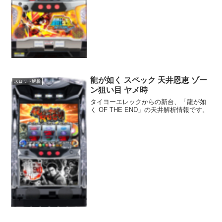
しています。出...
龍が如く スペック 天井恩恵 ゾー
スロット解析
ン狙い目 ヤメ時
タイヨーエレックからの新台、「龍が如
く OF THE END」の天井解析情報です。