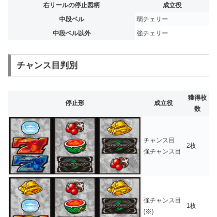
右リールの停止図柄
成立役
中段ベル
弱チェリー
中段ベル以外
強チェリー
チャンス目判別
獲得枚
停止形
成立役
数
チャンス目
2枚
強チャンス目
強チャンス目
1枚
(※)