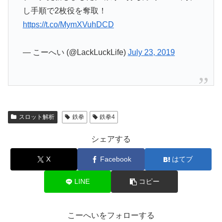
し手順で2枚役を奪取！
https://t.co/MymXVuhDCD
— こーへい (@LackLuckLife)
July 23, 2019
スロット解析
鉄拳
鉄拳4
シェアする
X
Facebook
はてブ
LINE
コピー
こーへいをフォローする