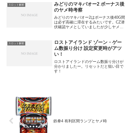
みどりのマキバオー2 ボーナス後
スロット解析
のヤメ時考察
みどりのマキバオー2はボーナス後40G間
は必ず高確に滞在するみたいです。CZ潜
伏確認ヤメとしていましたが少しヤメ時
を考察してみます。
ロストアイランド ゾーン・ゲー
スロット解析
ム数振り分け 設定変更時がアツ
い！
ロストアイランドのゲーム数振り分けが
分かりましたー。リセットだと狙い目で
す！
鉄拳4 有利区間ランプとヤメ時