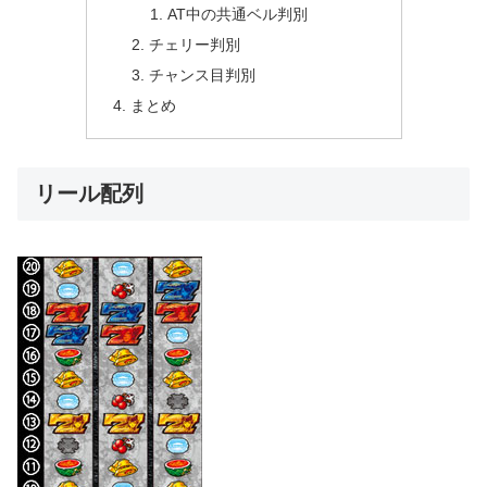
AT中の共通ベル判別
チェリー判別
チャンス目判別
まとめ
リール配列