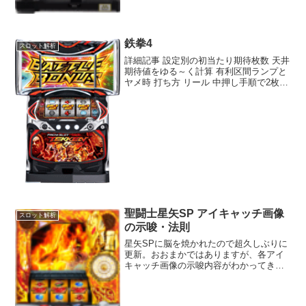
鉄拳4
スロット解析
詳細記事 設定別の初当たり期待枚数 天井
期待値をゆる～く計算 有利区間ランプと
ヤメ時 打ち方 リール 中押し手順で2枚役
を奪取！シリーズ機種スペック 設定初当
たり確率出玉率 11/383.897.8%
21/362.599.0% 31/33...
聖闘士星矢SP アイキャッチ画像
スロット解析
の示唆・法則
星矢SPに脳を焼かれたので超久しぶりに
更新。おおまかではありますが、各アイ
キャッチ画像の示唆内容がわかってきた
のでまとめておこうと思います。アイキ
ャッチは、 通常時のモード GBレベル 不
屈ポイント 不屈ループのいずれかを示唆