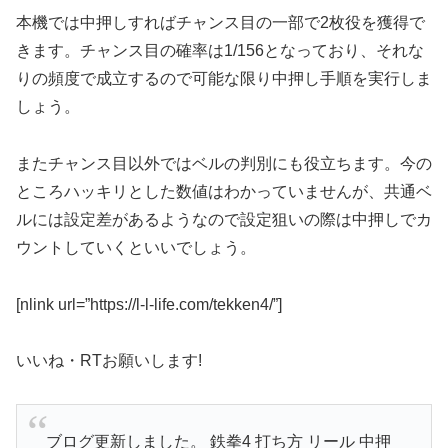
本機では中押しすればチャンス目の一部で2枚役を獲得で
きます。チャンス目の確率は1/156となっており、それな
りの頻度で成立するので可能な限り中押し手順を実行しま
しょう。
またチャンス目以外ではベルの判別にも役立ちます。今の
ところハッキリとした数値はわかっていませんが、共通ベ
ルには設定差があるようなので設定狙いの際は中押しでカ
ウントしていくといいでしょう。
[nlink url=”https://l-l-life.com/tekken4/”]
いいね・RTお願いします!
ブログ更新しました。 鉄拳4 打ち方 リール 中押