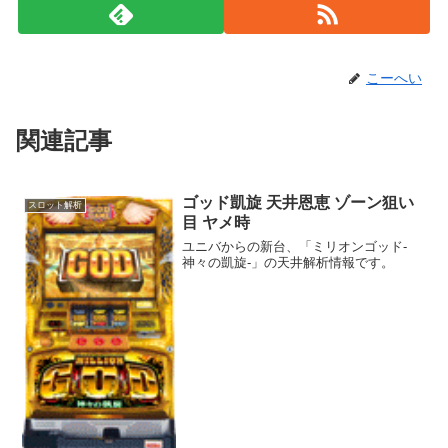
こーへい
関連記事
ゴッド凱旋 天井恩恵 ゾーン狙い
スロット解析
目 ヤメ時
ユニバからの新台、「ミリオンゴッド-
神々の凱旋-」の天井解析情報です。