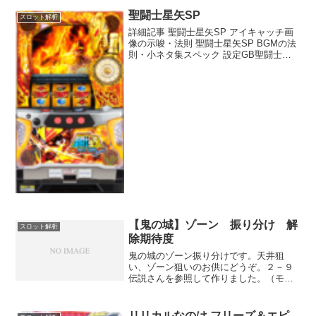
聖闘士星矢SP
スロット解析
詳細記事 聖闘士星矢SP アイキャッチ画
像の示唆・法則 聖闘士星矢SP BGMの法
則・小ネタ集スペック 設定GB聖闘士ラ
ッシュ出玉率 11/523.61/1748.097.7%
2？？98.9% 3？？100.6% 4？？103.7%
5？...
【鬼の城】ゾーン 振り分け 解
スロット解析
除期待度
鬼の城のゾーン振り分けです。天井狙
い、ゾーン狙いのお供にどうぞ。２－９
伝説さんを参照して作りました。（モー
ドＡとモードＢの合計値が100%にならな
かったので、 モードＡの300～399Gの値
を29%から28.7%に、 モードＢの400～
リリカルなのは フリーズ＆エピ