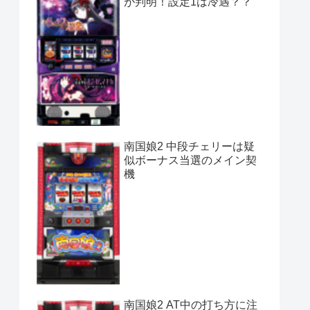
が判明！設定1は冷遇？？
南国娘2 中段チェリーは疑
似ボーナス当選のメイン契
機
南国娘2 AT中の打ち方に注