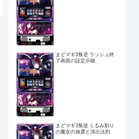
まどマギ3叛逆 ラッシュ終
了画面の設定示唆
まどマギ3叛逆 くるみ割り
の魔女の抽選と演出法則