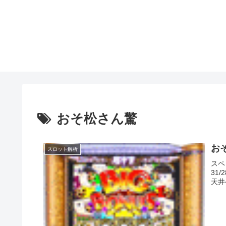
おそ松さん驚
お
スロット解析
スペッ
31/2
天井