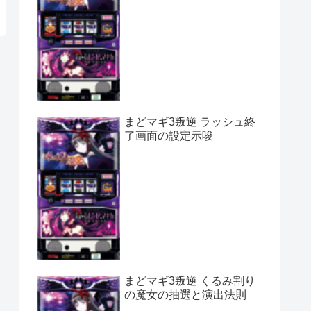
まどマギ3叛逆 ラッシュ終
了画面の設定示唆
まどマギ3叛逆 くるみ割り
の魔女の抽選と演出法則