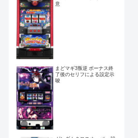
意
まどマギ3叛逆 ボーナス終
了後のセリフによる設定示
唆