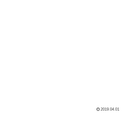
2019.04.01