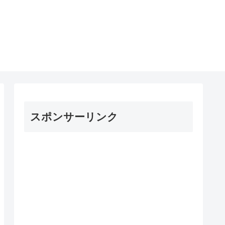
スポンサーリンク