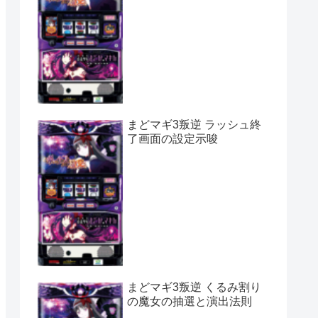
まどマギ3叛逆 ラッシュ終
了画面の設定示唆
まどマギ3叛逆 くるみ割り
の魔女の抽選と演出法則