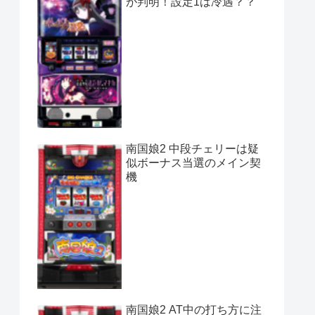
が判明！設定1は冷遇？？
南国娘2 中段チェリーは疑
似ボーナス当選のメイン契
機
南国娘2 AT中の打ち方に注