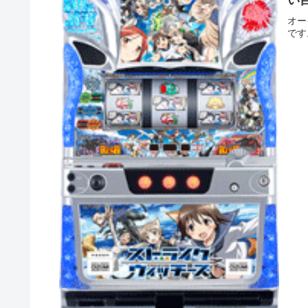
い
オー
です