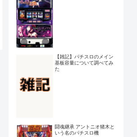
【雑記】パチスロのメイン
基板容量について調べてみ
た
闘魂継承 アントニオ猪木と
いう名のパチスロ機