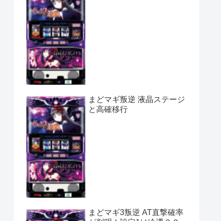
まどマギ叛逆 液晶ステージ
と高確移行
まどマギ3叛逆 AT直撃確率