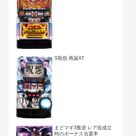
S呪怨 再誕AT
まどマギ3叛逆 レア役成立
時のボーナス当選率