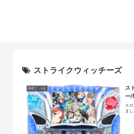
ストライクウィッチーズ
ス
考察エントリ
ー
スロ
まし