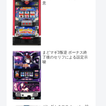
意
まどマギ3叛逆 ボーナス終
了後のセリフによる設定示
唆