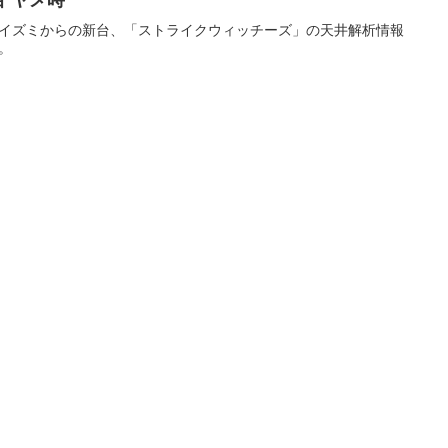
目 ヤメ時
イズミからの新台、「ストライクウィッチーズ」の天井解析情報
。