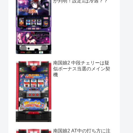
が判明！設定1は冷遇？？
南国娘2 中段チェリーは疑
似ボーナス当選のメイン契
機
南国娘2 AT中の打ち方に注