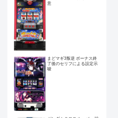
意
まどマギ3叛逆 ボーナス終
了後のセリフによる設定示
唆