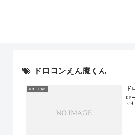
ドロロンえん魔くん
ド
スロット解析
KP
です