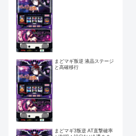
まどマギ叛逆 液晶ステージ
と高確移行
まどマギ3叛逆 AT直撃確率