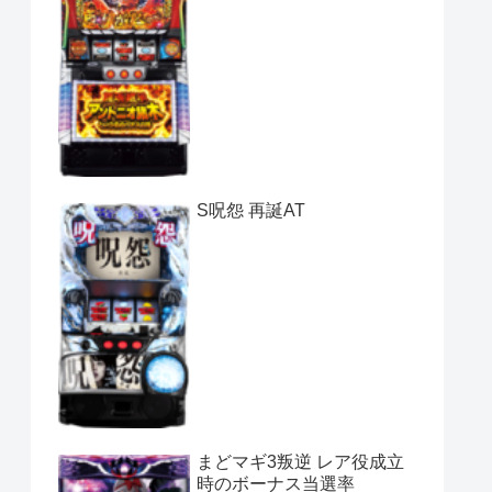
S呪怨 再誕AT
まどマギ3叛逆 レア役成立
時のボーナス当選率