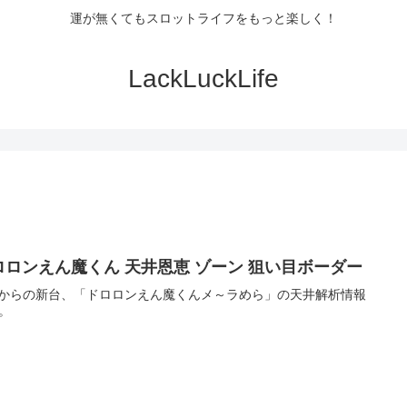
運が無くてもスロットライフをもっと楽しく！
LackLuckLife
ロロンえん魔くん 天井恩恵 ゾーン 狙い目ボーダー
Eからの新台、「ドロロンえん魔くんメ～ラめら」の天井解析情報
。