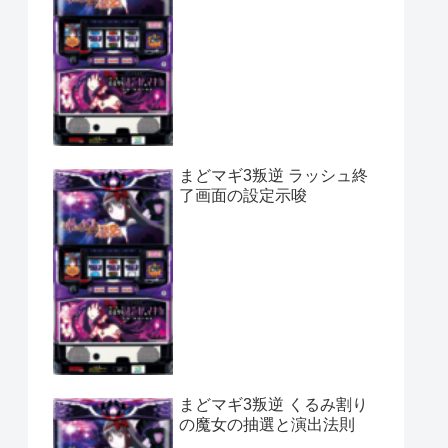
まどマギ3叛逆 ラッシュ終
了画面の設定示唆
まどマギ3叛逆 くるみ割り
の魔女の抽選と演出法則