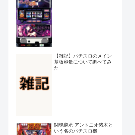
【雑記】パチスロのメイン
基板容量について調べてみ
た
闘魂継承 アントニオ猪木と
いう名のパチスロ機