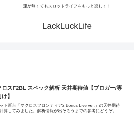
運が無くてもスロットライフをもっと楽しく！
LackLuckLife
クロスF2BL スペック解析 天井期待値【ブロガー/専
向け】
ット新台「マクロスフロンティア2 Bonus Live ver.」の天井期待
計算してみました。解析情報が出そろうまでの参考にどうぞ。