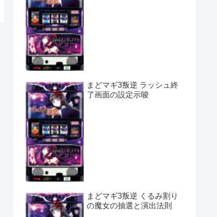
まどマギ3叛逆 ラッシュ終
了画面の設定示唆
まどマギ3叛逆 くるみ割り
の魔女の抽選と演出法則