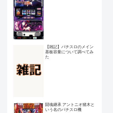
【雑記】パチスロのメイン
基板容量について調べてみ
た
闘魂継承 アントニオ猪木と
いう名のパチスロ機