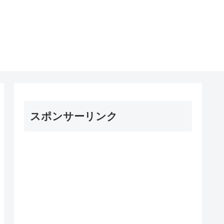
スポンサーリンク