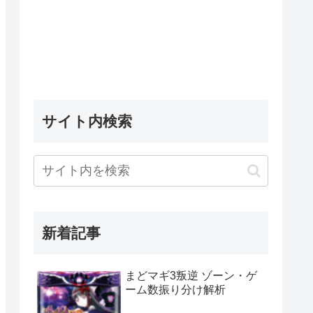
サイト内検索
新着記事
まどマギ3叛逆 ゾーン・ゲ
ーム数振り分け解析