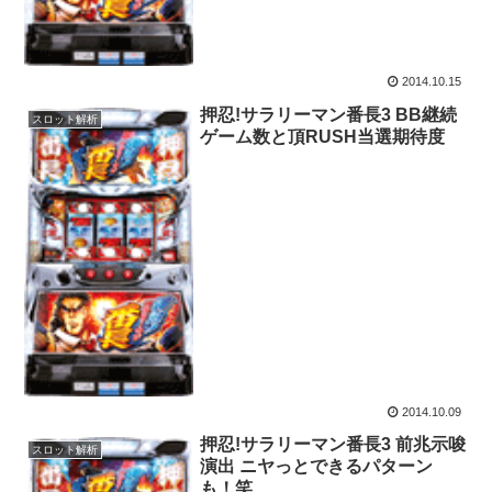
2014.10.15
押忍!サラリーマン番長3 BB継続
スロット解析
ゲーム数と頂RUSH当選期待度
2014.10.09
押忍!サラリーマン番長3 前兆示唆
スロット解析
演出 ニヤっとできるパターン
も！笑