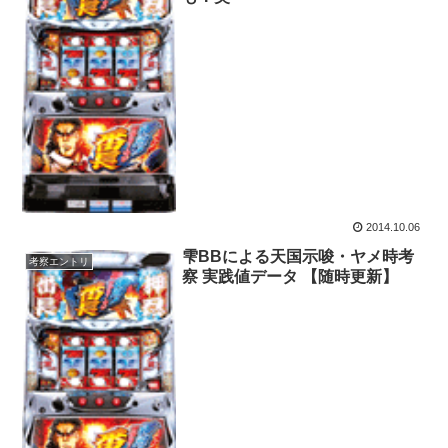
2014.10.06
雫BBによる天国示唆・ヤメ時考
考察エントリ
察 実践値データ 【随時更新】