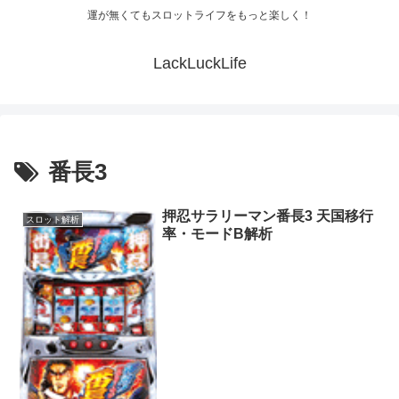
運が無くてもスロットライフをもっと楽しく！
LackLuckLife
番長3
押忍サラリーマン番長3 天国移行
スロット解析
率・モードB解析