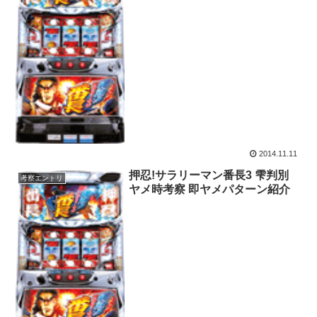
2014.11.11
押忍!サラリーマン番長3 雫判別
考察エントリ
ヤメ時考察 即ヤメパターン紹介