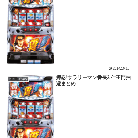
2014.10.16
押忍!サラリーマン番長3 仁王門抽
スロット解析
選まとめ