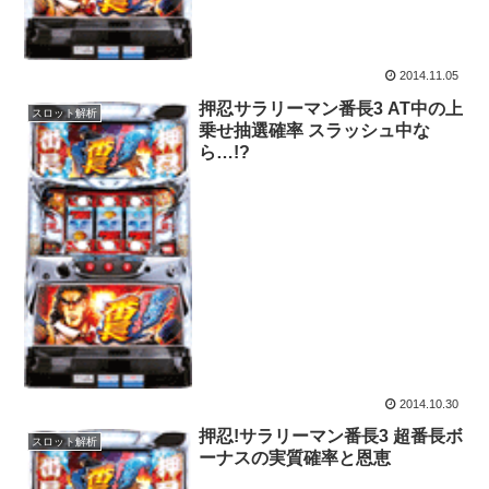
2014.11.05
押忍サラリーマン番長3 AT中の上
スロット解析
乗せ抽選確率 スラッシュ中な
ら…!?
2014.10.30
押忍!サラリーマン番長3 超番長ボ
スロット解析
ーナスの実質確率と恩恵