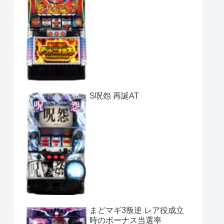
S呪怨 再誕AT
まどマギ3叛逆 レア役成立
時のボーナス当選率