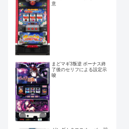
意
まどマギ3叛逆 ボーナス終
了後のセリフによる設定示
唆