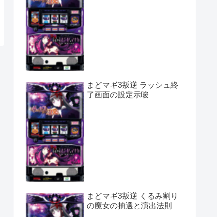
まどマギ3叛逆 ラッシュ終
了画面の設定示唆
まどマギ3叛逆 くるみ割り
の魔女の抽選と演出法則