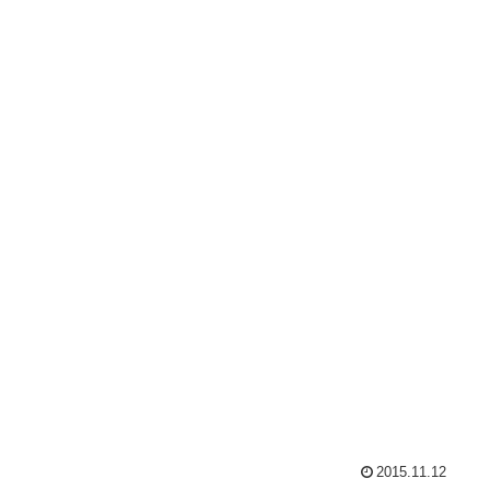
2015.11.12