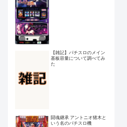
【雑記】パチスロのメイン
基板容量について調べてみ
た
闘魂継承 アントニオ猪木と
いう名のパチスロ機