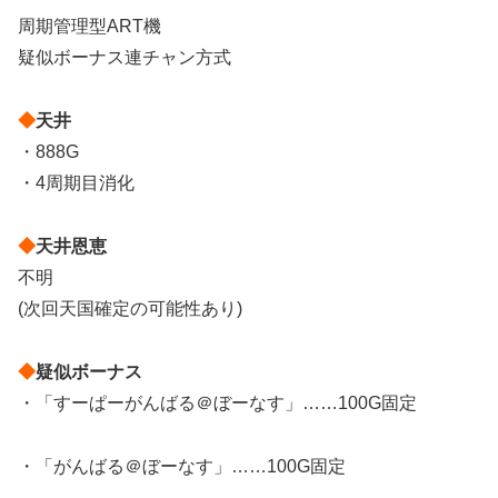
周期管理型ART機
疑似ボーナス連チャン方式
◆
天井
・888G
・4周期目消化
◆
天井恩恵
不明
(次回天国確定の可能性あり)
◆
疑似ボーナス
・「すーぱーがんばる＠ぼーなす」……100G固定
・「がんばる＠ぼーなす」……100G固定