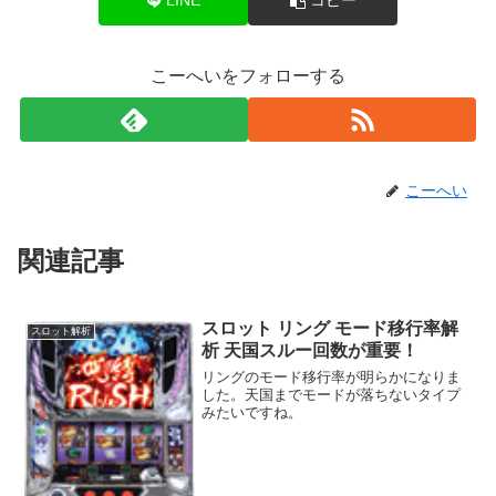
LINE
コピー
こーへいをフォローする
こーへい
関連記事
スロット リング モード移行率解
スロット解析
析 天国スルー回数が重要！
リングのモード移行率が明らかになりま
した。天国までモードが落ちないタイプ
みたいですね。