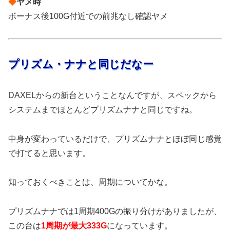
◆
ヤメ時
ボーナス後100G付近での前兆なし確認ヤメ
プリズム・ナナと同じだなー
DAXELからの新台ということなんですが、スペックから
システムまでほとんどプリズムナナと同じですね。
中身が変わっているだけで、プリズムナナとほぼ同じ感覚
で打てると思います。
知っておくべきことは、周期についてかな。
プリズムナナでは1周期400Gの振り分けがありましたが、
この台は
1周期が最大333G
になっています。