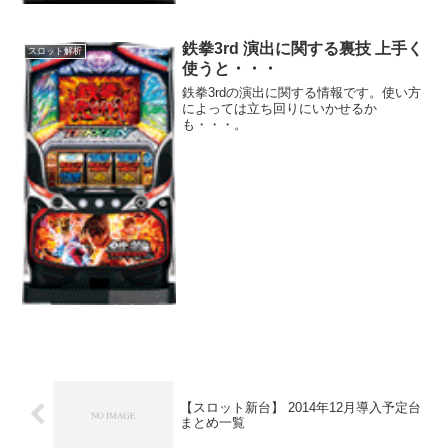
鉄拳3rd 演出に関する裏技 上手く
スロット解析
使うと・・・
鉄拳3rdの演出に関する情報です。使い方
によっては立ち回りにいかせるか
も・・・。
【スロット新台】 2014年12月導入予定台
まとめ一覧