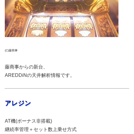
(C)藤商事
藤商事からの新台、
AREDDiNの天井解析情報です。
アレジン
AT機(ボーナス非搭載)
継続率管理＋セット数上乗せ方式