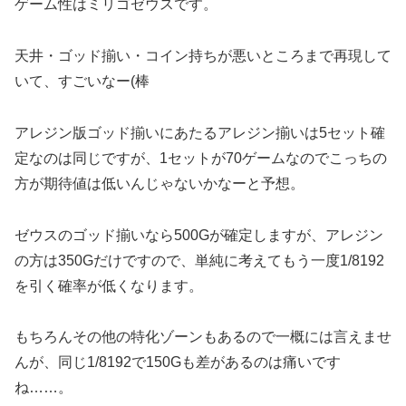
ゲーム性はミリゴゼウスです。
天井・ゴッド揃い・コイン持ちが悪いところまで再現して
いて、すごいなー(棒
アレジン版ゴッド揃いにあたるアレジン揃いは5セット確
定なのは同じですが、1セットが70ゲームなのでこっちの
方が期待値は低いんじゃないかなーと予想。
ゼウスのゴッド揃いなら500Gが確定しますが、アレジン
の方は350Gだけですので、単純に考えてもう一度1/8192
を引く確率が低くなります。
もちろんその他の特化ゾーンもあるので一概には言えませ
んが、同じ1/8192で150Gも差があるのは痛いです
ね……。