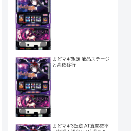
まどマギ叛逆 液晶ステージ
と高確移行
まどマギ3叛逆 AT直撃確率