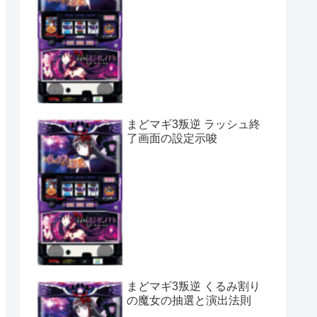
まどマギ3叛逆 ラッシュ終
了画面の設定示唆
まどマギ3叛逆 くるみ割り
の魔女の抽選と演出法則