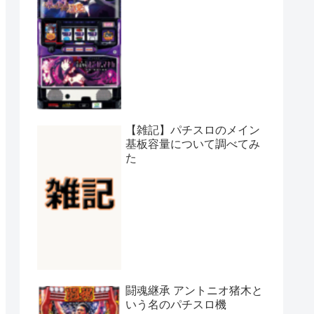
【雑記】パチスロのメイン
基板容量について調べてみ
た
闘魂継承 アントニオ猪木と
いう名のパチスロ機