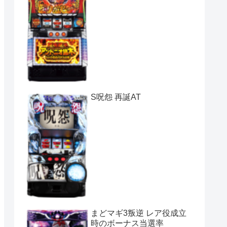
S呪怨 再誕AT
まどマギ3叛逆 レア役成立
時のボーナス当選率