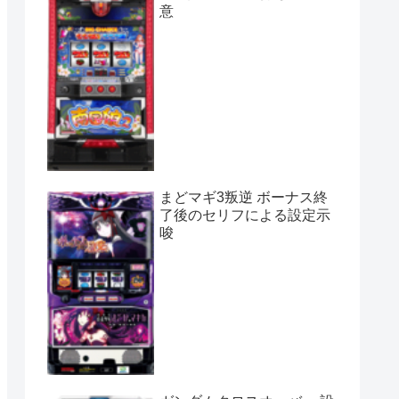
意
まどマギ3叛逆 ボーナス終
了後のセリフによる設定示
唆