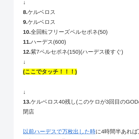
↓
8.
ケルベロス
9.
ケルベロス
10.
全回転フリーズペルセポネ(50)
11.
ハーデス(600)
12.
紫7ペルセポネ(150)(ハーデス後すぐ)
↓
(ここでタッチ！！！)
↓
13.
ケルベロス40残し(このケロが3回目のGOD
閉店
以前ハーデスで万枚出した時
に4時間半あれば