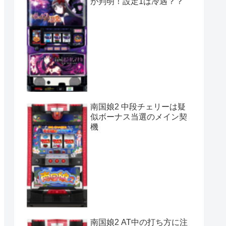
が判明！設定1は冷遇？？
南国娘2 中段チェリーは疑
似ボーナス当選のメイン契
機
南国娘2 AT中の打ち方に注