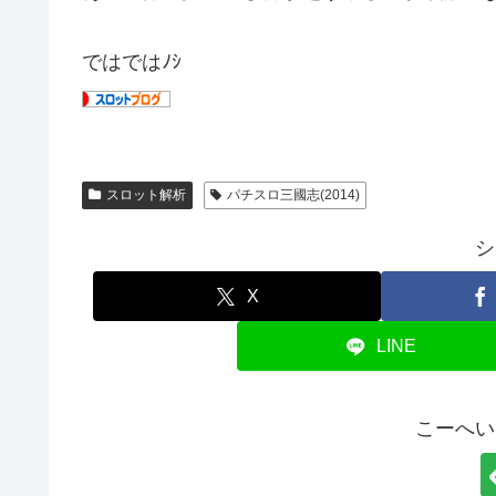
ではではﾉｼ
スロット解析
パチスロ三國志(2014)
シ
X
LINE
こーへい