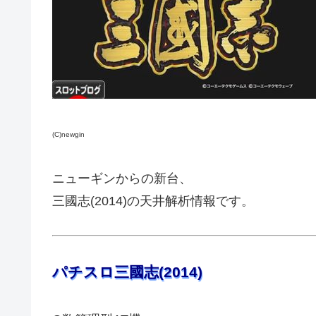
(C)newgin
ニューギンからの新台、
三國志(2014)の天井解析情報です。
パチスロ三國志(2014)