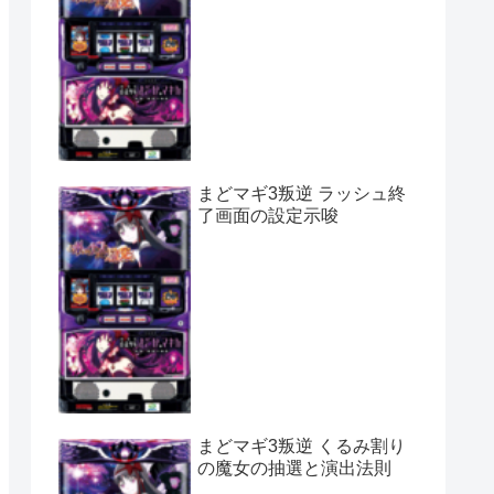
まどマギ3叛逆 ラッシュ終
了画面の設定示唆
まどマギ3叛逆 くるみ割り
の魔女の抽選と演出法則