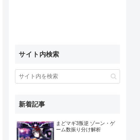
サイト内検索
新着記事
まどマギ3叛逆 ゾーン・ゲ
ーム数振り分け解析