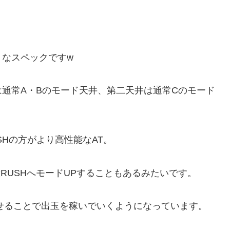
うなスペックですw
通常A・Bのモード天井、第二天井は通常Cのモード
USHの方がより高性能なAT。
RUSHへモードUPすることもあるみたいです。
せることで出玉を稼いでいくようになっています。