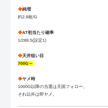
◆
純増
約2.8枚/G
◆
AT初当たり確率
1/288.5(設定1)
◆
天井狙い目
700G～
◆
ヤメ時
1000G以降の当選は天国フォロー。
それ以外は即ヤメ。