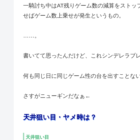
一騎討ち中はAT残りゲーム数の減算をストッ
せばゲーム数上乗せが発生というもの。
……。
書いてて思ったんだけど、これシンデレラブ
何も同じ日に同じゲーム性の台を出すことな
さすがニューギンだなぁ←
天井狙い目・ヤメ時は？
天井狙い目