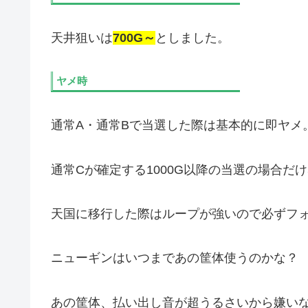
天井狙いは
700G～
としました。
ヤメ時
通常A・通常Bで当選した際は基本的に即ヤメ
通常Cが確定する1000G以降の当選の場合だ
天国に移行した際はループが強いので必ずフ
ニューギンはいつまであの筐体使うのかな？
あの筐体、払い出し音が超うるさいから嫌い