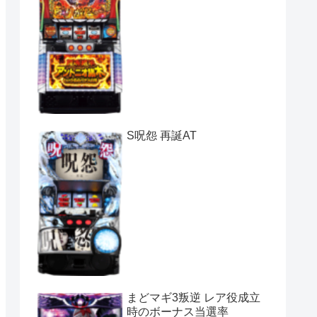
S呪怨 再誕AT
まどマギ3叛逆 レア役成立
時のボーナス当選率