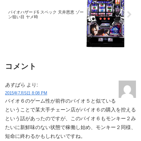
バイオハザード6 スペック 天井恩恵 ゾー
ン狙い目 ヤメ時
コメント
あすぱら
より:
2015年7月5日 8:08 PM
バイオ６のゲーム性が前作のバイオ５と似ている
ということで某大手チェーン店がバイオ６の購入を控える
という話があったのですが、このバイオ６もモンキー２み
たいに新鮮味のない状態で稼働し始め、モンキー２同様、
短命に終わるかもしれないですね。