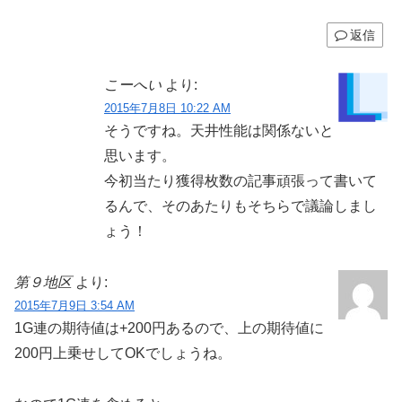
返信
こーへい
より:
2015年7月8日 10:22 AM
そうですね。天井性能は関係ないと
思います。
今初当たり獲得枚数の記事頑張って書いて
るんで、そのあたりもそちらで議論しまし
ょう！
第９地区
より:
2015年7月9日 3:54 AM
1G連の期待値は+200円あるので、上の期待値に
200円上乗せしてOKでしょうね。