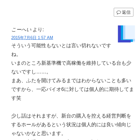
返信
こーへい
より:
2015年7月6日 1:57 AM
そういう可能性もないとは言い切れないです
ね。
いまのところ新基準機で高稼働を維持している台も少
ないですし……。
まあ、ふたを開けてみるまではわからないことも多い
ですから、一応バイオ6に対しては個人的に期待してま
す笑
少し話はそれますが、新台の購入を控える経営判断を
するホールがあるという状況は個人的には良い傾向じ
ゃないかなと思います。