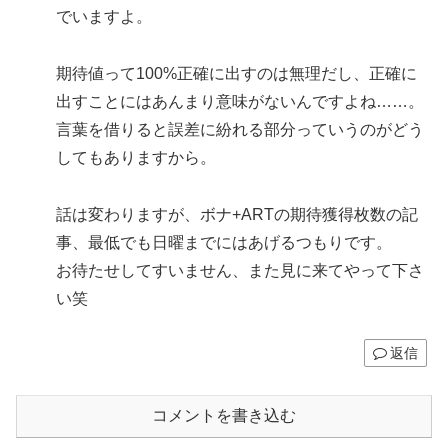
でいますよ。
期待値って100%正確に出すのは無理だし、正確に
出すことにはあんまり意味がないんですよね……。
言葉を借りると誤差に紛れる部分っていうのがどう
してもありますから。
話は変わりますが、ボナ+ARTの期待獲得枚数の記
事、最低でも日曜までにはあげるつもりです。
お待たせしてすいません、また見に来てやって下さ
い笑
返信
コメントを書き込む