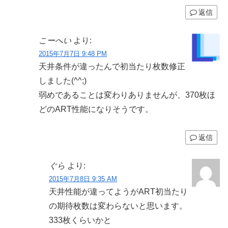
返信
こーへい
より:
2015年7月7日 9:48 PM
天井条件が違ったんで初当たり枚数修正
しました(^^;)
弱めであることは変わりありませんが、370枚ほ
どのART性能になりそうです。
返信
ぐら
より:
2015年7月8日 9:35 AM
天井性能が違ってようがART初当たり
の期待枚数は変わらないと思います。
333枚くらいかと