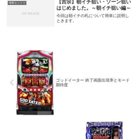
【吉宗】朝イチ狙い・ゾーン狙い
考察エントリ
はじめました。～朝イチ狙い編～
今回は朝イチの札について簡単に説明し
ときます。
ゴッドイーター 終了画面出現率とモード
期待度