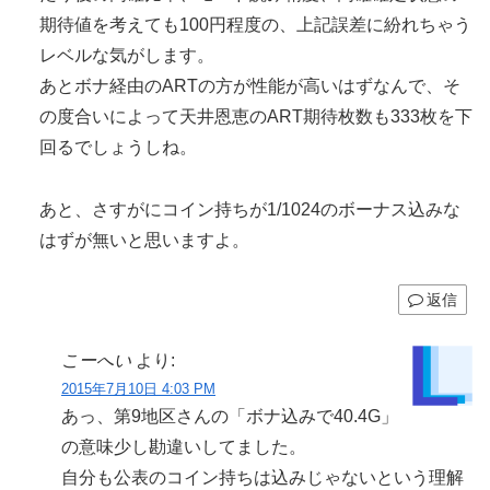
期待値を考えても100円程度の、上記誤差に紛れちゃう
レベルな気がします。
あとボナ経由のARTの方が性能が高いはずなんで、そ
の度合いによって天井恩恵のART期待枚数も333枚を下
回るでしょうしね。
あと、さすがにコイン持ちが1/1024のボーナス込みな
はずが無いと思いますよ。
返信
こーへい
より:
2015年7月10日 4:03 PM
あっ、第9地区さんの「ボナ込みで40.4G」
の意味少し勘違いしてました。
自分も公表のコイン持ちは込みじゃないという理解