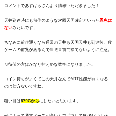
コメントであすぱらさんより情報いただきました！
天井到達時にも前作のような次回天国確定といった
恩恵は
ない
みたいです。
ちなみに前作通りなら通常の天井も天国天井も到達後、数
ゲームの前兆があるんで当選直前で捨てないように注意。
期待値の方はかなり控えめな数字になりました。
コイン持ちがよくてこの天井なんでART性能が弱くなる
のは仕方ないですね。
狙い目は
670Gから
にしたいと思います。
例によって通常ベースが高いんで妥協して600Gくらいか