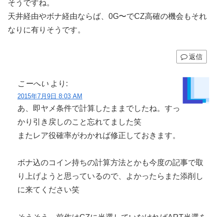
そうですね。
天井経由やボナ経由ならば、0G〜でCZ高確の機会もそれ
なりに有りそうです。
返信
こーへい
より:
2015年7月9日 8:03 AM
あ、即ヤメ条件で計算したままでしたね。すっ
かり引き戻しのこと忘れてました笑
またレア役確率がわかれば修正しておきます。
ボナ込のコイン持ちの計算方法とかも今度の記事で取
り上げようと思っているので、よかったらまた添削し
に来てください笑