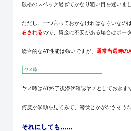
破格のスペック過ぎてかなり狙い目を迷いま
ただし、一つ言っておかなければならいなの
右される
ので、資金に不安がある場合はボー
総合的なAT性能は強いですが、
通常当選時の
ヤメ時
ヤメ時はAT終了後潜伏確認ヤメとしておきま
何度か挙動を見てみて、潜伏とかがなさそう
それにしても……