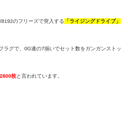
8192のフリーズで突入する
「ライジングドライブ」
フラグで、0G連の7揃いでセット数をガンガンストッ
800枚
と言われています。