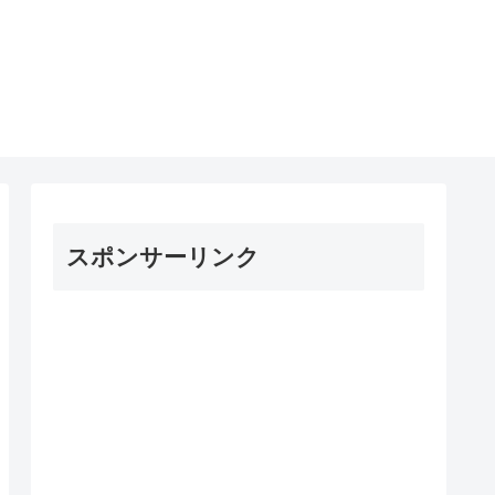
スポンサーリンク