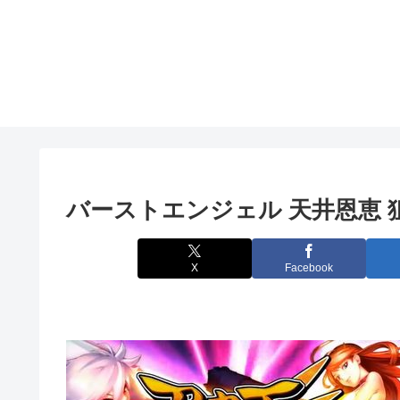
バーストエンジェル 天井恩恵 
X
Facebook