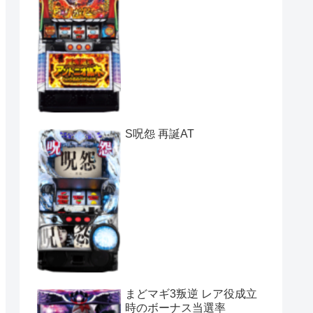
S呪怨 再誕AT
まどマギ3叛逆 レア役成立
時のボーナス当選率