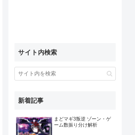
サイト内検索
新着記事
まどマギ3叛逆 ゾーン・ゲ
ーム数振り分け解析