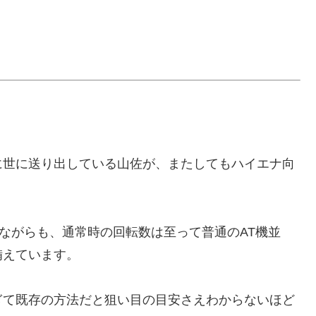
まに世に送り出している山佐が、またしてもハイエナ向
りながらも、通常時の回転数は至って普通のAT機並
備えています。
ぎて既存の方法だと狙い目の目安さえわからないほど