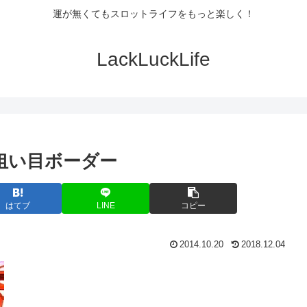
運が無くてもスロットライフをもっと楽しく！
LackLuckLife
狙い目ボーダー
はてブ
LINE
コピー
2014.10.20
2018.12.04