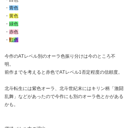
・
青色
・
黄色
・
緑色
・
赤色
・
虹色
今作のATレベル別のオーラ色振り分けは今のところ不
明。
前作までを考えると赤色でATレベル1否定程度の信頼度。
北斗転生には紫色オーラ、北斗世紀末にはキリン柄「激闘
乱舞」などがあったので今作にも別のオーラ色とかがある
かも。