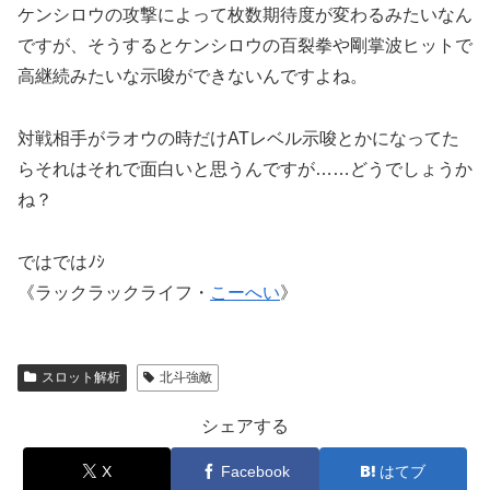
ケンシロウの攻撃によって枚数期待度が変わるみたいなん
ですが、そうするとケンシロウの百裂拳や剛掌波ヒットで
高継続みたいな示唆ができないんですよね。
対戦相手がラオウの時だけATレベル示唆とかになってた
らそれはそれで面白いと思うんですが……どうでしょうか
ね？
ではではﾉｼ
《ラックラックライフ・
こーへい
》
スロット解析
北斗強敵
シェアする
X
Facebook
はてブ