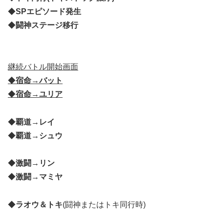
◆
SPエピソード発生
◆
闘神ステージ移行
継続バトル開始画面
◆
宿命→バット
◆
宿命→ユリア
◆
覇道→レイ
◆
覇道→シュウ
◆
激闘→リン
◆
激闘→マミヤ
◆
ラオウ＆トキ
(闘神またはトキ同行時)