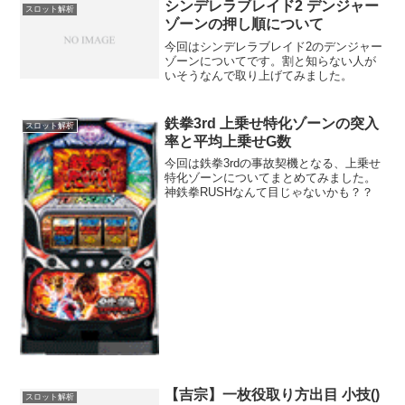
シンデレラブレイド2 デンジャー
スロット解析
ゾーンの押し順について
今回はシンデレラブレイド2のデンジャー
ゾーンについてです。割と知らない人が
いそうなんで取り上げてみました。
鉄拳3rd 上乗せ特化ゾーンの突入
スロット解析
率と平均上乗せG数
今回は鉄拳3rdの事故契機となる、上乗せ
特化ゾーンについてまとめてみました。
神鉄拳RUSHなんて目じゃないかも？？
【吉宗】一枚役取り方出目 小技()
スロット解析