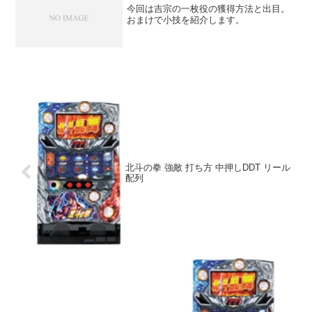
今回は吉宗の一枚役の獲得方法と出目。
おまけで小技を紹介します。
北斗の拳 強敵 打ち方 中押しDDT リール
配列