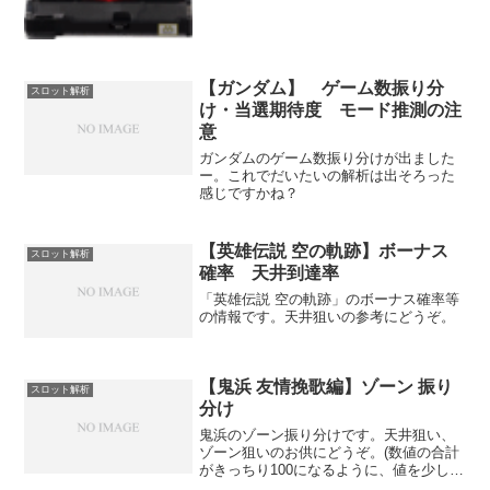
【ガンダム】 ゲーム数振り分
スロット解析
け・当選期待度 モード推測の注
意
ガンダムのゲーム数振り分けが出ました
ー。これでだいたいの解析は出そろった
感じですかね？
【英雄伝説 空の軌跡】ボーナス
スロット解析
確率 天井到達率
「英雄伝説 空の軌跡」のボーナス確率等
の情報です。天井狙いの参考にどうぞ。
【鬼浜 友情挽歌編】ゾーン 振り
スロット解析
分け
鬼浜のゾーン振り分けです。天井狙い、
ゾーン狙いのお供にどうぞ。(数値の合計
がきっちり100になるように、値を少しだ
け変えてあります。)上記の表をもとにし