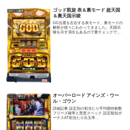
て、各ゾーンをきっちりピンポイントで
打った場合のモードごとのＧ数解除期待
ゴッド凱旋 表＆裏モード 超天国
スロット解析
度も出してみまし...
＆裏天国示唆
GG当選を左右する表モード、裏モードの
解析が徐々にわかってきました。天国示
唆を示す演出もあるので要チェックで
す！
オーバーロード アインズ・ウー
スロット解析
ル・ゴウン
詳細記事 設定別の初当たり平均期待枚数
フリーズ確率と恩恵スペック 設定疑似ボ
ーナスAT初当たり出玉率
11/265.11/737.697.8%
21/239.21/611.999.4%