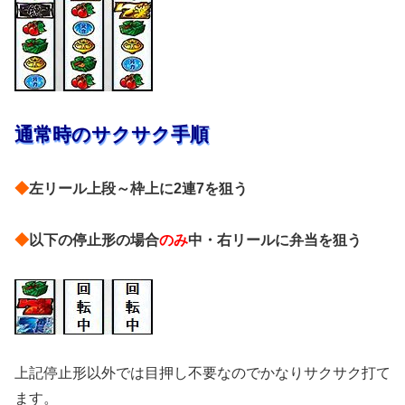
通常時のサクサク手順
◆
左リール上段～枠上に2連7を狙う
◆
以下の停止形の場合
のみ
中・右リールに弁当を狙う
上記停止形以外では目押し不要なのでかなりサクサク打て
ます。