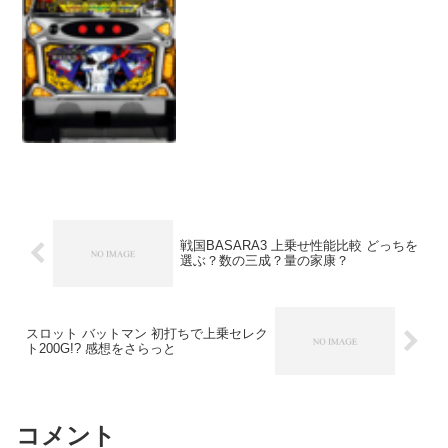
31/227.91/639.6101.4% 41/2...
戦国BASARA3 上乗せ性能比較 どっちを
選ぶ？数の三成？量の家康？
スロット バットマン 初打ちで上乗セレク
ト200G!? 感想をさらっと
コメント