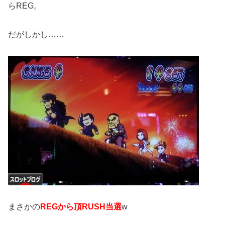
らREG。
だがしかし……
まさかの
REGから頂RUSH当選
w