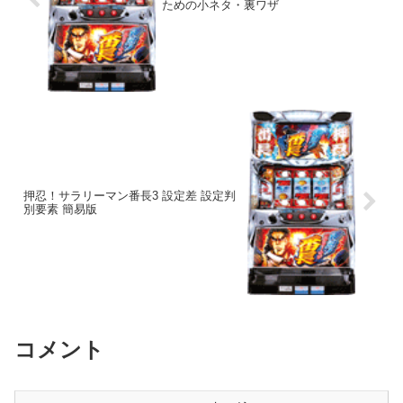
ための小ネタ・裏ワザ
押忍！サラリーマン番長3 設定差 設定判
別要素 簡易版
コメント