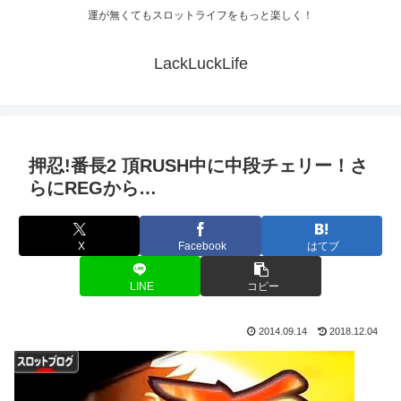
運が無くてもスロットライフをもっと楽しく！
LackLuckLife
押忍!番長2 頂RUSH中に中段チェリー！さ
らにREGから…
X
Facebook
はてブ
LINE
コピー
2014.09.14
2018.12.04