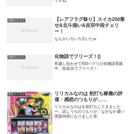
ですね。
【レアフラグ祭り】スイカ200乗
実践エントリ
せ&北斗揃い&吉宗中段チェリ
ー！
なんかいろいろ引いたw
化物語でフリーズ！()
実践エントリ
宵越し合わせて650ハマリの化物語実践
中、投資1kでフリーズ！
リリカルなのは 初打ち稼働の評
実践エントリ
価・感想のつもりが……
リリカルなのはを初打ちしてきました
ー。試しうちのつもりが、なかなか濃い
実践内容になりました笑