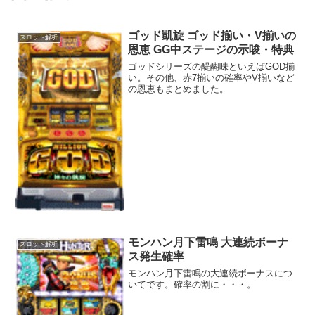
ゴッド凱旋 ゴッド揃い・V揃いの
スロット解析
恩恵 GG中ステージの示唆・特典
ゴッドシリーズの醍醐味といえばGOD揃
い。その他、赤7揃いの確率やV揃いなど
の恩恵もまとめました。
モンハン月下雷鳴 大連続ボーナ
スロット解析
ス発生確率
モンハン月下雷鳴の大連続ボーナスにつ
いてです。確率の割に・・・。