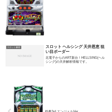
スロット ヘルシング 天井恩恵 狙
スロット解析
い目ボーダー
北電子からのART新台！HELLSING(ヘル
シング)の天井解析情報です。
鉄拳3rd エンジェルVer.