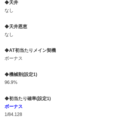
◆
天井
なし
◆
天井恩恵
なし
◆
AT初当たりメイン契機
ボーナス
◆
機械割(設定1)
96.9%
◆
初当たり確率(設定1)
ボーナス
1/84.128