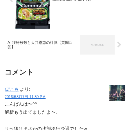
AT獲得枚数と天井恩恵の計算【質問回
答】
コメント
ぽこち
より:
2016年3月7日 11:30 PM
こんばんは〜^^
解析もう出てましたよ〜。
リセ後はまさかの状態移行冷遇でしたw