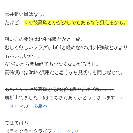
天井狙い目はなし。
だけど、
リセ後高確とかが少しでもあるなら狙えるかも。
狙い方の要領は北斗強敵とかと一緒。
むしろ欲しいフラグが1/84と軽めなので北斗強敵とかより
もおいしいかも。
AT強いから閉店終了も少なくないだろうし。
高確演出は3rdの流用だと思うから見切りも同じ感じで。
もちろんリセ後高確があればの話ですけどね。。。
解析出てました。(ぽこちさんありがとうございます！)
→
スロマガ
・
必勝本
ではではﾉｼ
《ラックラックライフ・
こーへい
》