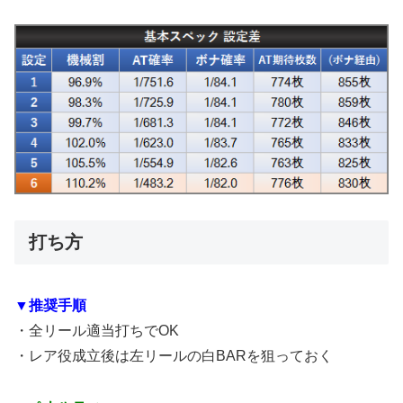
打ち方
▼推奨手順
・全リール適当打ちでOK
・レア役成立後は左リールの白BARを狙っておく