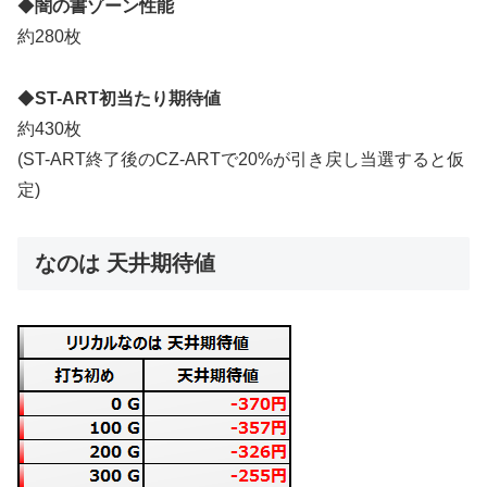
◆
闇の書ゾーン性能
約280枚
◆
ST-ART初当たり期待値
約430枚
(ST-ART終了後のCZ-ARTで20%が引き戻し当選すると仮
定)
なのは 天井期待値