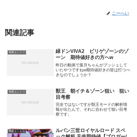
こーへい
関連記事
緑ドンVIVA2 ビリゲゾーンのゾ
考察エントリ
ーン 期待値好きの方へw
昨日の動画で葉月ちゃんがプッシュして
いたやつですねw期待値好きの皆は打つべ
きなのでしょうか？
獣王 朝イチ＆ゾーン狙い 狙い
考察エントリ
目考察
完全ではないですが獣王モードの解析情
報が出たんで、それに合わせて狙い目考
察です。
ルパン三世ロイヤルロード スペ
考察エントリ
ック解析 天井期待値【ブロガー/