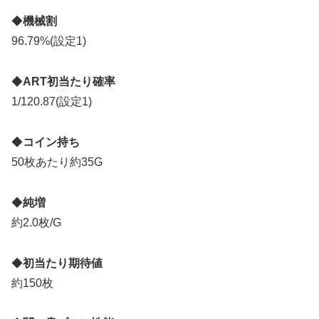
◆
機械割
96.79%(設定1)
◆
ART初当たり確率
1/120.87(設定1)
◆
コイン持ち
50枚あたり約35G
◆
純増
約2.0枚/G
◆
初当たり期待値
約150枚