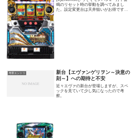
鳴のリセット時の挙動を調べてみまし
た。設定変更台は天井狙いがお得ですよ
ー。導入初日の朝イチ1回目の当選だけ集
めてみました。サンプル数 310件設定不
問・当選契機不問です。天国モードが
128G...
新台【エヴァンゲリヲン～決意の
考察エントリ
刻～】への期待と不安
近々エヴァの新台が登場しますが、スペ
ックを見ていて少し気になったので考
察。