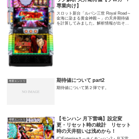
専業向け】
スロット新台「ルパン三世 Royal Road～
金海に染まる黄金神殿～」の天井期待値
を計算してみました。解析情報が出そろ
うまでの参考にどうぞ。
期待値について part2
考察エントリ
期待値について第２弾です。
【モンハン 月下雷鳴】設定変
考察エントリ
更・リセット時の統計 リセット
時の天井狙いは浅めから！
(C)Enterriseさっそくモンハン2・月下雷