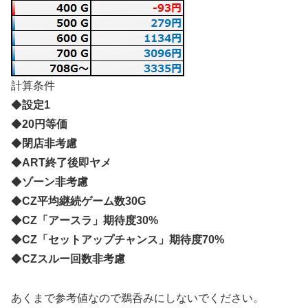
計算条件
◆
設定1
◆
20円等価
◆
閉店非考慮
◆
ART終了後即ヤメ
◆
ゾーン非考慮
◆
CZ平均継続ゲーム数30G
◆
CZ「アースラ」期待度30%
◆
CZ「セットアップチャンス」期待度70%
◆
CZスルー回数非考慮
あくまで参考値なので鵜呑みにしないでください。