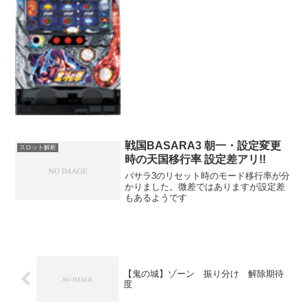
は有効活用していきましょう！
戦国BASARA3 朝一・設定変更
スロット解析
時の天国移行率 設定差アリ!!
バサラ3のリセット時のモード移行率が分
かりました。微差ではありますが設定差
もあるようです
【鬼の城】ゾーン 振り分け 解除期待
度