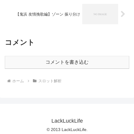
【鬼浜 友情挽歌編】ゾーン 振り分け
コメント
コメントを書き込む
ホーム
スロット解析
LackLuckLife
© 2013 LackLuckLife.