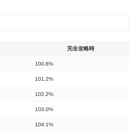
完全攻略時
100.8%
101.2%
102.2%
103.0%
104.1%