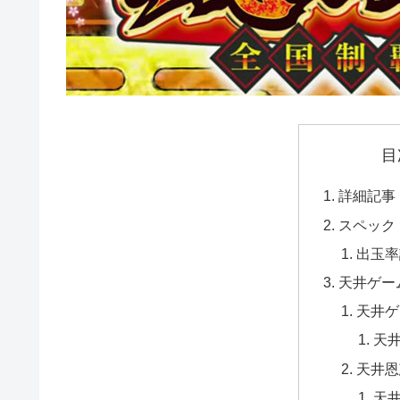
目
詳細記事
スペック
出玉率
天井ゲー
天井ゲ
天
天井恩
天