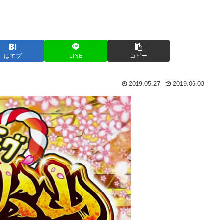
はてブ
LINE
コピー
2019.05.27
2019.06.03