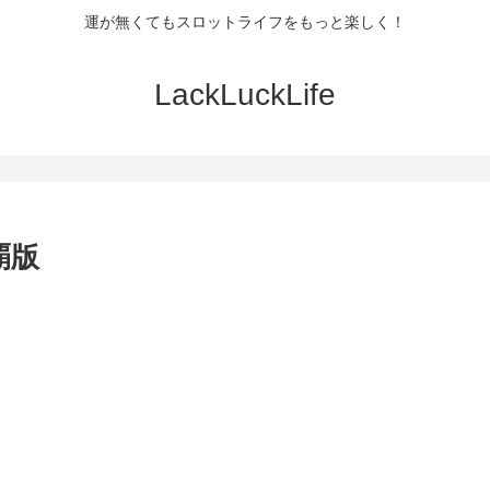
運が無くてもスロットライフをもっと楽しく！
LackLuckLife
覇版