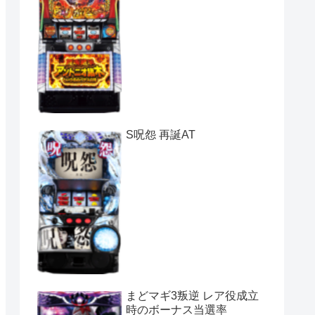
S呪怨 再誕AT
まどマギ3叛逆 レア役成立
時のボーナス当選率