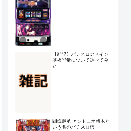
【雑記】パチスロのメイン
基板容量について調べてみ
た
闘魂継承 アントニオ猪木と
いう名のパチスロ機