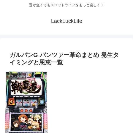
運が無くてもスロットライフをもっと楽しく！
LackLuckLife
ガルパンG パンツァー革命まとめ 発生タ
イミングと恩恵一覧
スロット解析