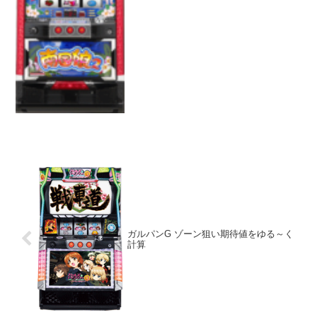
方は同じです。AT中の打ち方押し順ナビ
発生時は第3停...
ガルパンG ゾーン狙い期待値をゆる～く
計算