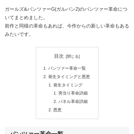
ガールズ&パンツァーG(ガルパン2)のパンツァー革命につ
いてまとめました。
前作と同様の革命もあれば、今作からの新しい革命もある
みたいです。
目次
パンツァー革命一覧
発生タイミングと恩恵
発生タイミング
突当り革命詳細
パネル革命詳細
恩恵