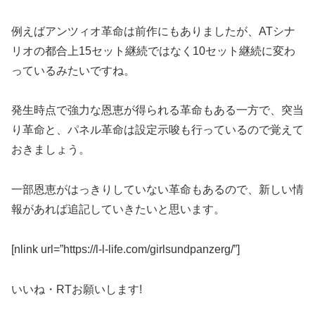
例えばアンツィオ革命は前作にもありましたが、ATシナ
リオの都合上15セット継続ではなく10セット継続に変わ
っているみたいですね。
発生時点で強力な恩恵が得られる革命もある一方で、突当
り革命と、パネル革命は設定示唆も行っているので覚えて
おきましょう。
一部恩恵がはっきりしていない革命もあるので、新しい情
報があれば追記していきたいと思います。
[nlink url=”https://l-l-life.com/girlsundpanzerg/”]
いいね・RTお願いします!