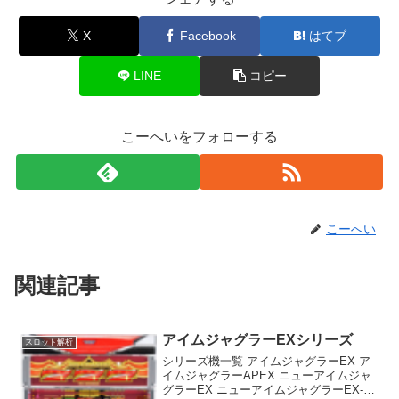
X
Facebook
はてブ
LINE
コピー
こーへいをフォローする
こーへい
関連記事
アイムジャグラーEXシリーズ
スロット解析
シリーズ機一覧 アイムジャグラーEX ア
イムジャグラーAPEX ニューアイムジャ
グラーEX ニューアイムジャグラーEX-KT