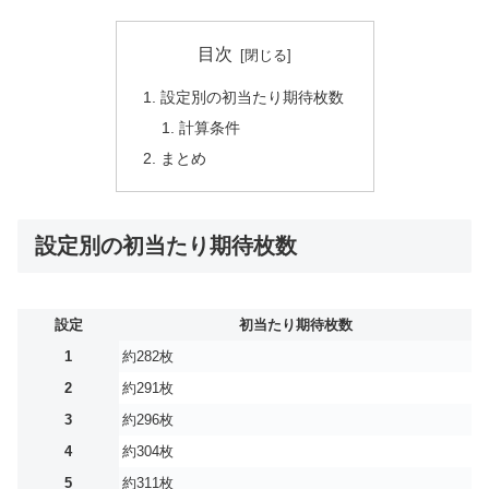
目次
設定別の初当たり期待枚数
計算条件
まとめ
設定別の初当たり期待枚数
設定
初当たり期待枚数
1
約282枚
2
約291枚
3
約296枚
4
約304枚
5
約311枚