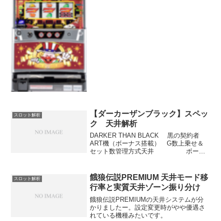
ニューアイムジャグラーEX-KA アイムジ
ャグラーEX AnniversaryEdition アイムジ
ャグラーEX...
【ダーカーザンブラック】スペッ
スロット解析
ク 天井解析
DARKER THAN BLACK 黒の契約者
ART機（ボーナス搭載） G数上乗せ＆
セット数管理方式天井 ボーナ
ス間1400G天井恩恵 ART当選+天国
RUSH確定ART 「DARKER
RUSH」 基本50Gスタート純...
餓狼伝説PREMIUM 天井モード移
スロット解析
行率と実質天井ゾーン振り分け
餓狼伝説PREMIUMの天井システムが分
かりましたー。設定変更時がやや優遇さ
れている機種みたいです。