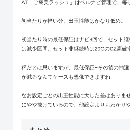
AT「ご褒美ラッシュ」はベルナビ管理で、毎
初当たりが軽い分、出玉性能はかなり低め。
初当たり時の最低保証はナビ8回で、セット継
は減少区間、セット非継続時は20GのCZ高
稀だとは思いますが、最低保証+その後の抽選
が減るなんてケースも想像できますね。
なお設定ごとの出玉性能に大した差はありま
にやや抜けているので、他設定よりもわかり