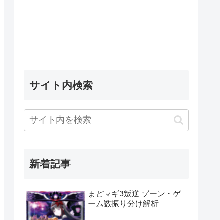
サイト内検索
新着記事
まどマギ3叛逆 ゾーン・ゲ
ーム数振り分け解析