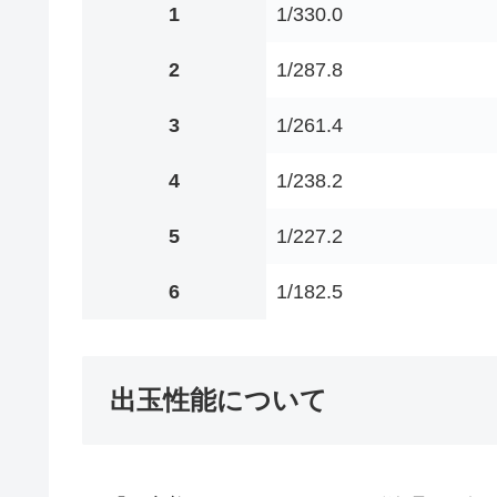
1
1/330.0
2
1/287.8
3
1/261.4
4
1/238.2
5
1/227.2
6
1/182.5
出玉性能について