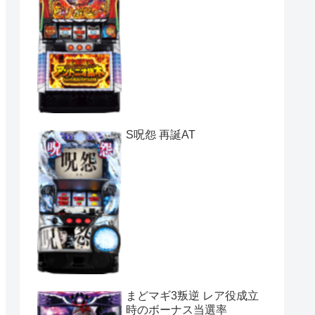
S呪怨 再誕AT
まどマギ3叛逆 レア役成立
時のボーナス当選率