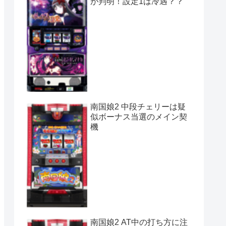
が判明！設定1は冷遇？？
南国娘2 中段チェリーは疑
似ボーナス当選のメイン契
機
南国娘2 AT中の打ち方に注