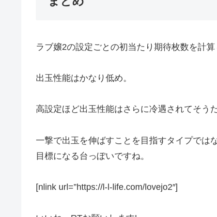
まとめ
ラブ嬢2の設定ごとの初当たり期待枚数を計算
出玉性能はかなり低め。
高設定ほど出玉性能はさらに冷遇されてそう
一撃で出玉を伸ばすことを目指すタイプでは
目標になる台っぽいですね。
[nlink url=”https://l-l-life.com/lovejo2″]