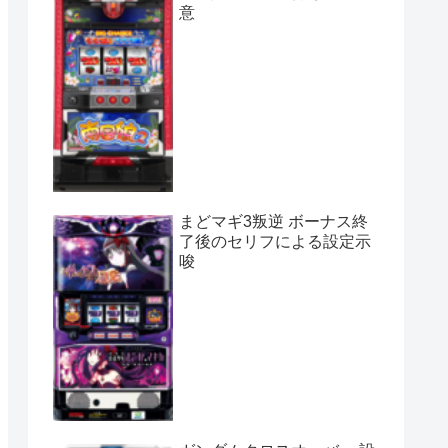
意
まどマギ3叛逆 ボーナス終
了後のセリフによる設定示
唆