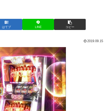
はてブ
LINE
コピー
2019.09.15