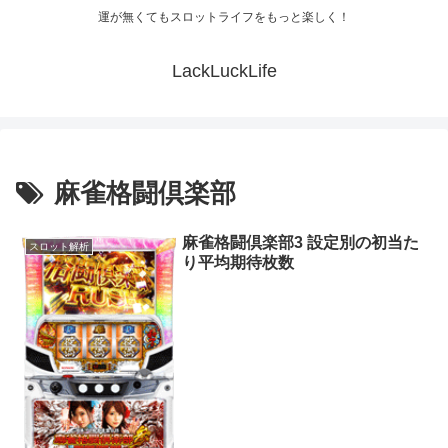
運が無くてもスロットライフをもっと楽しく！
LackLuckLife
麻雀格闘倶楽部
麻雀格闘倶楽部3 設定別の初当た
スロット解析
り平均期待枚数