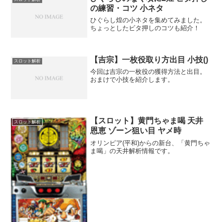
更時モード移行率基本は...
の練習・コツ 小ネタ
ひぐらし煌の小ネタを集めてみました。
ちょっとしたビタ押しのコツも紹介！
【吉宗】一枚役取り方出目 小技()
スロット解析
今回は吉宗の一枚役の獲得方法と出目。
おまけで小技を紹介します。
【スロット】黄門ちゃま喝 天井
スロット解析
恩恵 ゾーン狙い目 ヤメ時
オリンピア(平和)からの新台、「黄門ちゃ
ま喝」の天井解析情報です。