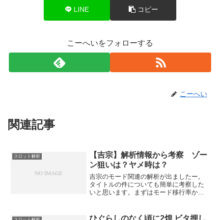
LINE
コピー
こーへいをフォローする
こーへい
関連記事
【吉宗】解析情報から考察 ゾー
スロット解析
ン狙いは？ヤメ時は？
吉宗のモード関連の解析が出ましたー。
タイトルの件についても簡単に考察した
いと思います。まずはモード移行率か
ら。モード移行契機はボーナス後で、通
常時とAT中で移行率が異なります。通常
時モード移行率AT中モード移行率設定変
ひぐらしのなく頃に2煌 ビタ押し
スロット解析