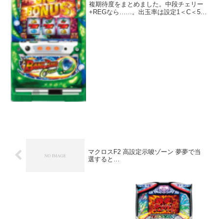
複期待度をまとめました。中段チェリー
+REGなら……。出玉率は設定1＜C＜5＜
C+の順に高いですが、記事中の表は設定
1と5、設定CとC+を比較できるように順
番を入れ替えてあるので、見間違えない
ように注意で...
マクロスF2 高設定示唆ゾーン 夢夢で当
選すると…