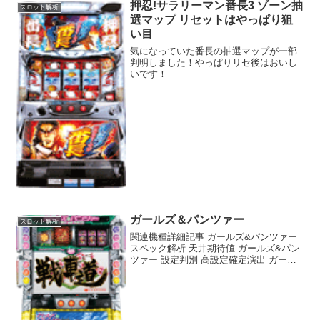
押忍!サラリーマン番長3 ゾーン抽
スロット解析
選マップ リセットはやっぱり狙
い目
気になっていた番長の抽選マップが一部
判明しました！やっぱりリセ後はおいし
いです！
ガールズ＆パンツァー
スロット解析
関連機種詳細記事 ガールズ&パンツァー
スペック解析 天井期待値 ガールズ&パン
ツァー 設定判別 高設定確定演出 ガール
ズ＆パンツァー AT終了画面の設定示唆
ガールズ&パンツァー リセット設定変更
時の恩恵 期待値スペック 設定初当たり確
率...