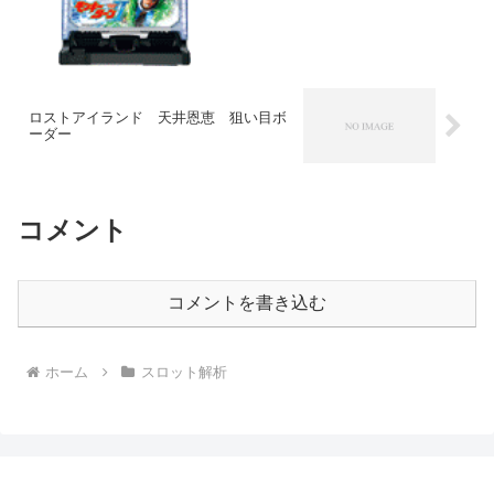
ロストアイランド 天井恩恵 狙い目ボ
ーダー
コメント
コメントを書き込む
ホーム
スロット解析