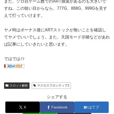
また、ゾロ目ゲーム数でのART抽選があるのも大きいで
すね。この狙い目からなら、777G、888G、999Gを見す
えて打っていけます。
ヤメ時はボーナス後にARTストックが無いことを確認し
てヤメでいいでしょう。また、天国モード示唆などがあれ
ば記事にしていきたいと思います。
ではではﾉｼ
スロット解析
マクロスフロンティア2
シェアする
X
Facebook
はてブ