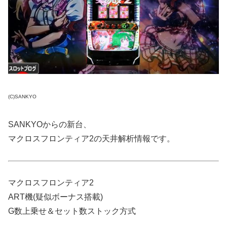
(C)SANKYO
SANKYOからの新台、
マクロスフロンティア2の天井解析情報です。
マクロスフロンティア2
ART機(疑似ボーナス搭載)
G数上乗せ＆セット数ストック方式