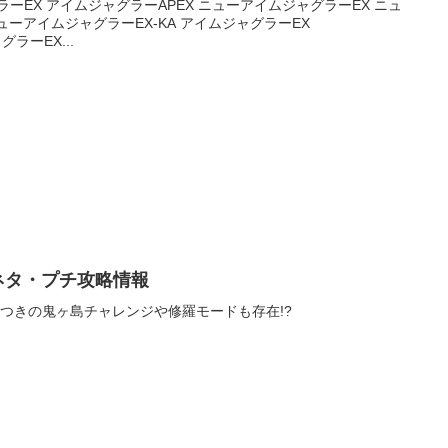
ーEX アイムジャグラーAPEX ニューアイムジャグラーEX ニュ
ニューアイムジャグラーEX-KA アイムジャグラーEX
ジャグラーEX...
ネタ・プチ攻略情報
つきの鬼ヶ島チャレンジや修羅モードも存在!?