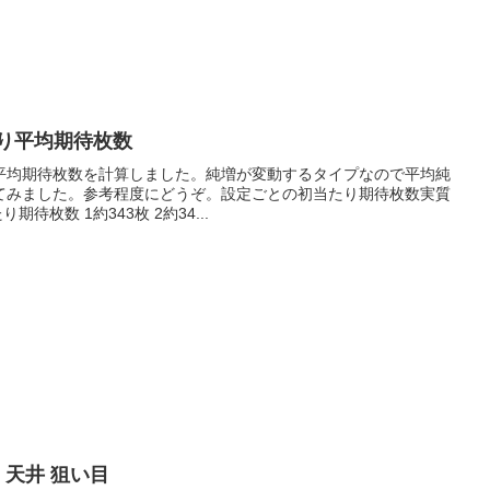
たり平均期待枚数
平均期待枚数を計算しました。純増が変動するタイプなので平均純
てみました。参考程度にどうぞ。設定ごとの初当たり期待枚数実質
期待枚数 1約343枚 2約34...
 天井 狙い目