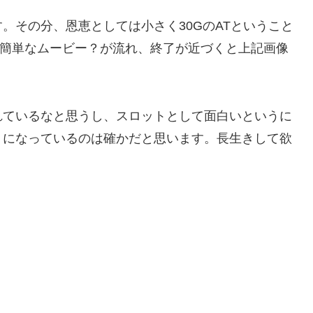
。その分、恩恵としては小さく30GのATということ
は簡単なムービー？が流れ、終了が近づくと上記画像
れているなと思うし、スロットとして面白いというに
りになっているのは確かだと思います。長生きして欲