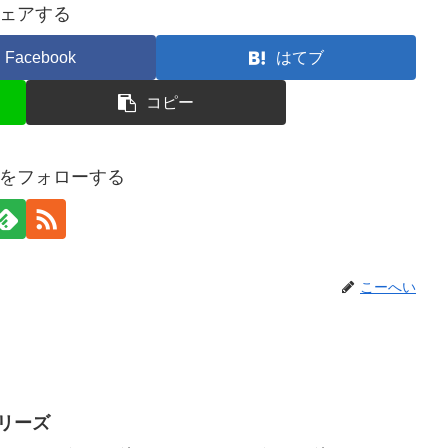
ェアする
Facebook
はてブ
コピー
をフォローする
こーへい
リーズ