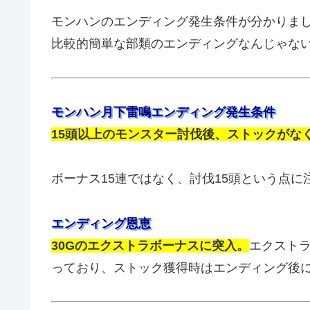
モンハンのエンディング発生条件が分かりま
比較的簡単な部類のエンディングなんじゃな
モンハン月下雷鳴エンディング発生条件
15頭以上のモンスター討伐後、ストックがな
ボーナス15連ではなく、討伐15頭という点に
エンディング恩恵
30Gのエクストラボーナスに突入。
エクスト
っており、ストック獲得時はエンディング後