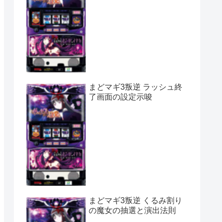
まどマギ3叛逆 ラッシュ終
了画面の設定示唆
まどマギ3叛逆 くるみ割り
の魔女の抽選と演出法則