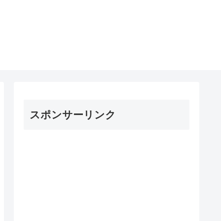
スポンサーリンク