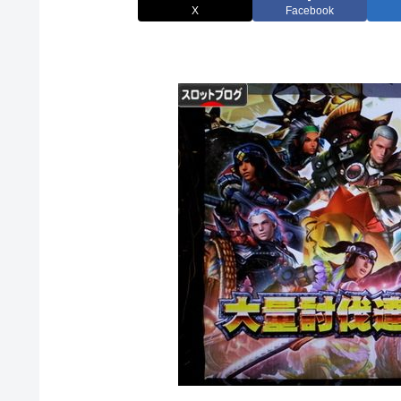
X
Facebook