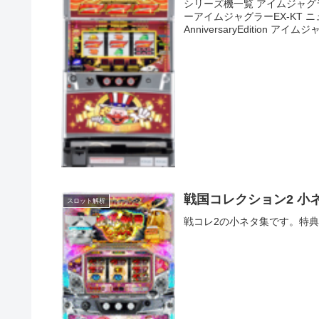
シリーズ機一覧 アイムジャグラ
ーアイムジャグラーEX-KT 
AnniversaryEdition アイム
戦国コレクション2 小
スロット解析
戦コレ2の小ネタ集です。特典