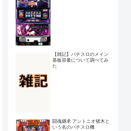
【雑記】パチスロのメイン
基板容量について調べてみ
た
闘魂継承 アントニオ猪木と
いう名のパチスロ機