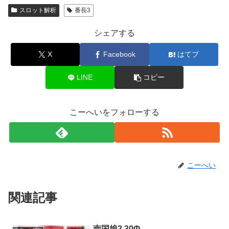
スロット解析
番長3
シェアする
X
Facebook
はてブ
LINE
コピー
こーへいをフォローする
こーへい
関連記事
南国娘2 30Φ