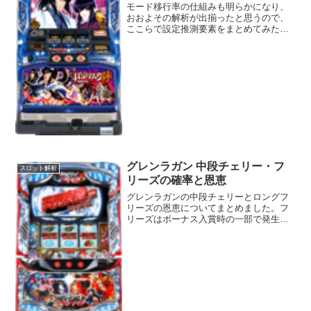
モード移行率の仕組みも明らかになり、
おおよその解析が出揃ったと思うので、
ここらで設定推測要素をまとめてみたい
と思います。
グレンラガン 中段チェリー・フ
スロット解析
リーズの確率と恩恵
グレンラガンの中段チェリーとロングフ
リーズの恩恵についてまとめました。フ
リーズはボーナス入賞時の一部で発生す
るみたいです。中段チェリー契機 強1枚
役成立時強1枚役の入賞形について左リー
ルにBAR狙いをしていた場合は中段チェ
リーが入賞しますが...