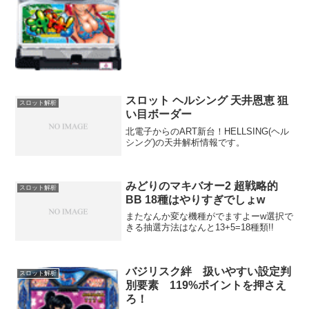
スロット ヘルシング 天井恩恵 狙
スロット解析
い目ボーダー
北電子からのART新台！HELLSING(ヘル
シング)の天井解析情報です。
みどりのマキバオー2 超戦略的
スロット解析
BB 18種はやりすぎでしょw
またなんか変な機種がでますよーw選択で
きる抽選方法はなんと13+5=18種類!!
バジリスク絆 扱いやすい設定判
スロット解析
別要素 119%ポイントを押さえ
ろ！