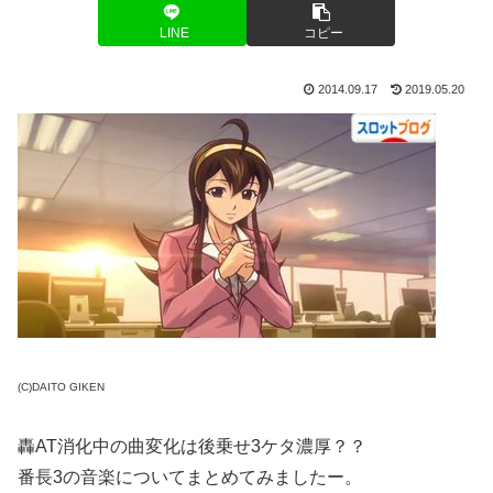
LINE
コピー
2014.09.17
2019.05.20
(C)DAITO GIKEN
轟AT消化中の曲変化は後乗せ3ケタ濃厚？？
番長3の音楽についてまとめてみましたー。