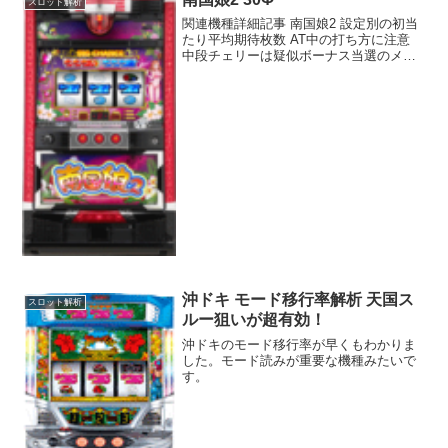
スロット解析
関連機種詳細記事 南国娘2 設定別の初当
たり平均期待枚数 AT中の打ち方に注意
中段チェリーは疑似ボーナス当選のメイ
ン契機スペック 設定初当たり確率出玉率
11/398.597.7% 21/376.899.8%
51/313.3105.9%...
沖ドキ モード移行率解析 天国ス
スロット解析
ルー狙いが超有効！
沖ドキのモード移行率が早くもわかりま
した。モード読みが重要な機種みたいで
す。