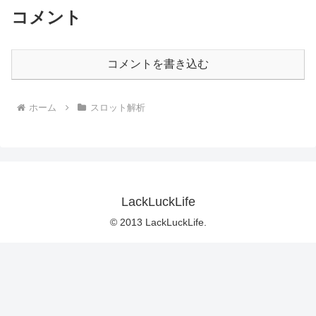
コメント
コメントを書き込む
ホーム
スロット解析
LackLuckLife
© 2013 LackLuckLife.