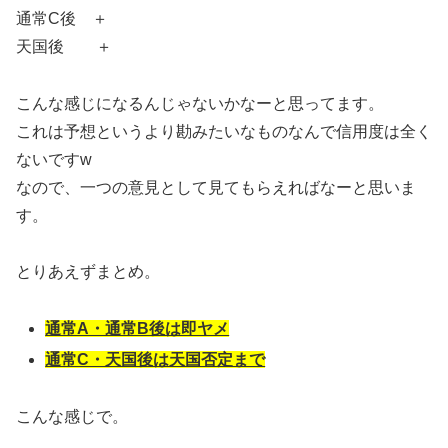
通常C後 ＋
天国後 ＋
こんな感じになるんじゃないかなーと思ってます。
これは予想というより勘みたいなものなんで信用度は全く
ないですw
なので、一つの意見として見てもらえればなーと思いま
す。
とりあえずまとめ。
通常A・通常B後は即ヤメ
通常C・天国後は天国否定まで
こんな感じで。