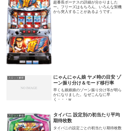
超番長ボーナスの詳細が分かりました
ー。フリーズはもちろん、いろんな契機
から突入することがあるようです。
にゃんにゃん娘 ヤメ時の目安 ゾ
スロット解析
ーン振り分け＆モード移行率
早くも娘娘娘のゾーン振り分け等が明ら
かになりました。なぜこんなに早
く・・・w
タイバニ 設定別の初当たり平均
スロット解析
期待枚数
タイバニの設定ごとの初当たり期待枚数