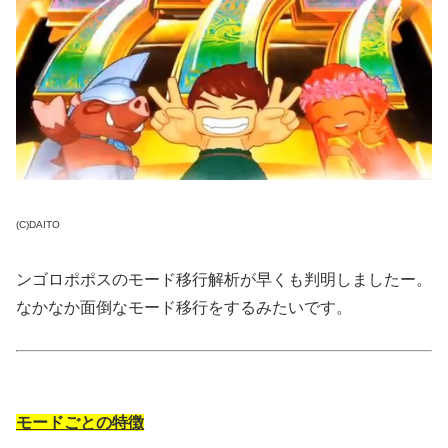
(C)DAITO
ンゴロポポスのモード移行解析が早くも判明しましたー。
なかなか面倒なモード移行をするみたいです。
モードごとの特徴