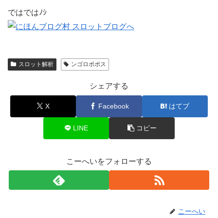
ではではﾉｼ
スロット解析
ンゴロポポス
シェアする
X
Facebook
はてブ
LINE
コピー
こーへいをフォローする
こーへい