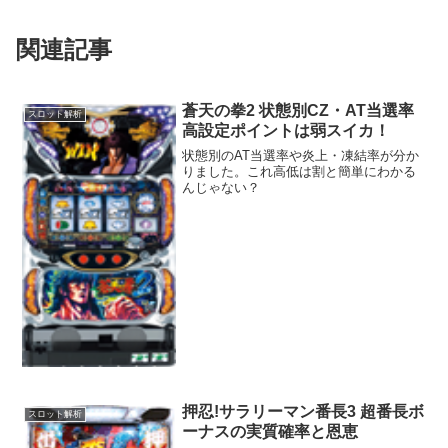
関連記事
蒼天の拳2 状態別CZ・AT当選率
スロット解析
高設定ポイントは弱スイカ！
状態別のAT当選率や炎上・凍結率が分か
りました。これ高低は割と簡単にわかる
んじゃない？
押忍!サラリーマン番長3 超番長ボ
スロット解析
ーナスの実質確率と恩恵