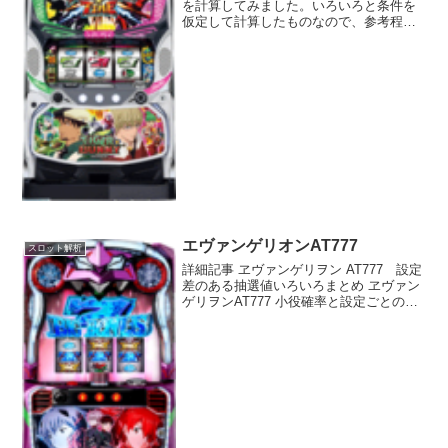
を計算してみました。いろいろと条件を
仮定して計算したものなので、参考程度
にどうぞ。設定別の初当たり期待枚数 設
定初当たり合算AT初当たり 1約205枚約
440枚 2約210枚約425枚 3約210枚約37...
エヴァンゲリオンAT777
スロット解析
詳細記事 ヱヴァンゲリヲン AT777 設定
差のある抽選値いろいろまとめ ヱヴァン
ゲリヲンAT777 小役確率と設定ごとのコ
イン持ちを計算してみた ヱヴァンゲリヲ
ンAT777 通常時のポイント獲得抽選 ヱ
ヴァンゲリヲンAT777 打ち初めラ...