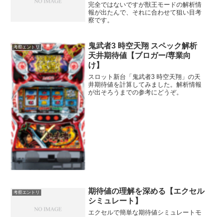
完全ではないですが獣王モードの解析情
報が出たんで、それに合わせて狙い目考
察です。
鬼武者3 時空天翔 スペック解析
考察エントリ
天井期待値【ブロガー/専業向
け】
スロット新台「鬼武者3 時空天翔」の天
井期待値を計算してみました。解析情報
が出そろうまでの参考にどうぞ。
期待値の理解を深める【エクセル
考察エントリ
シミュレート】
エクセルで簡単な期待値シミュレートモ