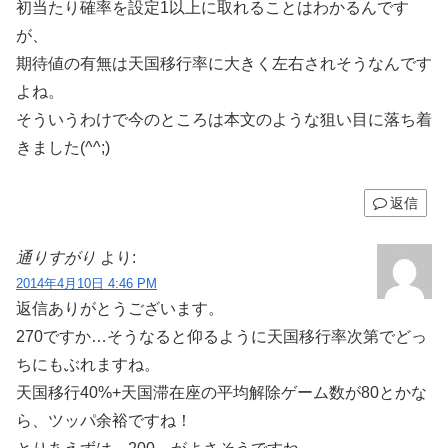
初当たり確率を設定1以上に取れることはわかるんです
が、
期待値の有無は天国移行率に大きく左右されそうなんです
よね。
そういうわけで今のところは本文のような狙い目に落ち着
きました(^^;)
返信
通りすがり
より:
2014年4月10日 4:46 PM
返信ありがとうございます。
270ですか…そうなると仰るように天国移行率次第でどっ
ちにもぶれますね。
天国移行40%+天国滞在座の平均解除ゲーム数が80とかな
ら、ツッパ余裕ですね！