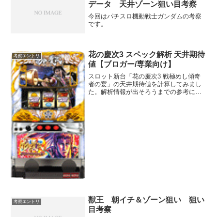
データ 天井ゾーン狙い目考察
今回はパチスロ機動戦士ガンダムの考察
です。
花の慶次3 スペック解析 天井期待
考察エントリ
値【ブロガー/専業向け】
スロット新台「花の慶次3 戦極めし傾奇
者の宴」の天井期待値を計算してみまし
た。解析情報が出そろうまでの参考にど
うぞ。
獣王 朝イチ＆ゾーン狙い 狙い
考察エントリ
目考察