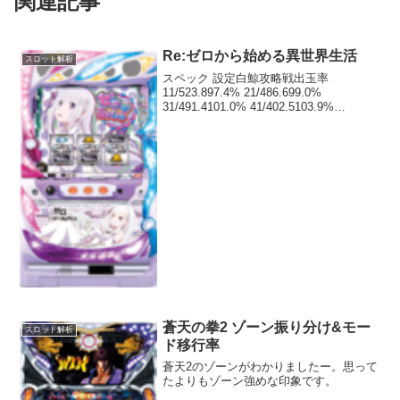
関連記事
Re:ゼロから始める異世界生活
スロット解析
スペック 設定白鯨攻略戦出玉率
11/523.897.4% 21/486.699.0%
31/491.4101.0% 41/402.5103.9%
51/379.8108.0% 61/333.8113.3% 天井ゲ
ーム数・天井恩恵天井ゲーム...
蒼天の拳2 ゾーン振り分け&モー
スロット解析
ド移行率
蒼天2のゾーンがわかりましたー。思って
たよりもゾーン強めな印象です。