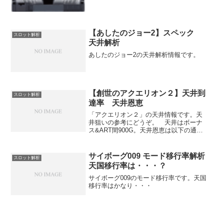
【あしたのジョー2】スペック
スロット解析
天井解析
あしたのジョー2の天井解析情報です。
【創世のアクエリオン２】天井到
スロット解析
達率 天井恩恵
「アクエリオン２」の天井情報です。天
井狙いの参考にどうぞ。 天井はボーナ
ス&ART間900G。天井恩恵は以下の通り
です。また、天井ART終了後はテーブル
が必ず天国テーブルになります。（設定
１）天国テーブルは、ＡＲＴ抽選が優遇
サイボーグ009 モード移行率解析
スロット解析
される高確Ｂモー...
天国移行率は・・・？
サイボーグ009のモード移行率です。天国
移行率はかなり・・・