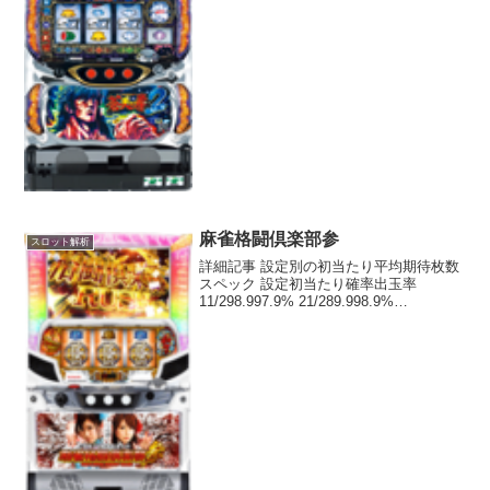
麻雀格闘倶楽部参
スロット解析
詳細記事 設定別の初当たり平均期待枚数
スペック 設定初当たり確率出玉率
11/298.997.9% 21/289.998.9%
31/278.7100.3% 41/252.1103.1%
51/260.0105.7% 61/229.5110...