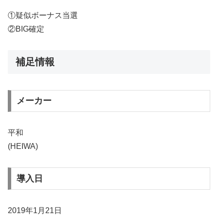
①疑似ボーナス当選
②BIG確定
補足情報
メーカー
平和
(HEIWA)
導入日
2019年1月21日