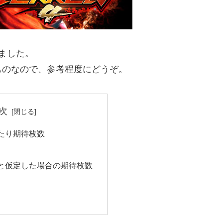
ました。
ものなので、参考程度にどうぞ。
次
たり期待枚数
と仮定した場合の期待枚数