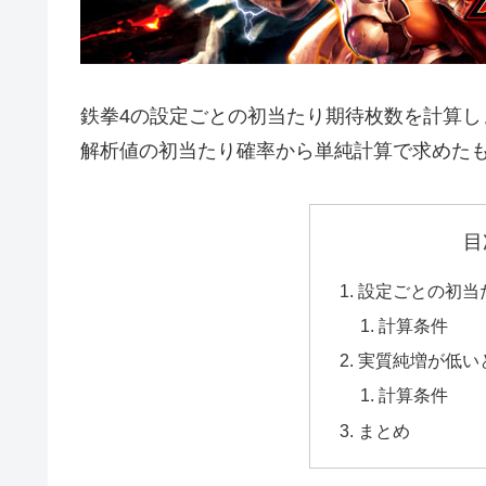
鉄拳4の設定ごとの初当たり期待枚数を計算し
解析値の初当たり確率から単純計算で求めた
目
設定ごとの初当
計算条件
実質純増が低い
計算条件
まとめ