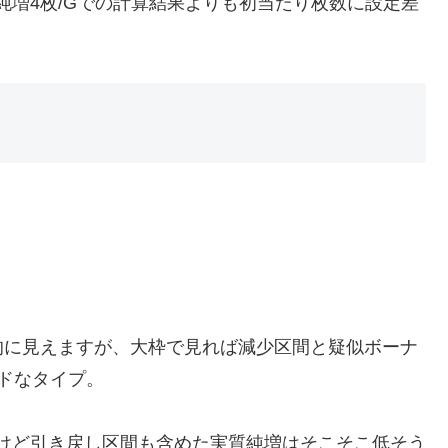
、純増4枚/Gでの計算結果よりも初当たり枚数に設定差
的に見えますが、大枠で見れば減少区間と疑似ボーナ
ドなタイプ。
ろうけど引き戻し区間も含めた実質純増はそこそこ低そう