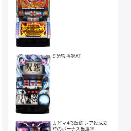
S呪怨 再誕AT
まどマギ3叛逆 レア役成立
時のボーナス当選率