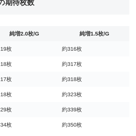
の期待枚数
純増2.0枚/G
純増1.5枚/G
19枚
約316枚
18枚
約317枚
17枚
約318枚
18枚
約323枚
29枚
約339枚
34枚
約350枚