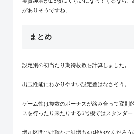
実質純増が1.5枚/Gくらいになってくるなら
がありそうですね。
まとめ
設定別の初当たり期待枚数を計算しました。
出玉性能にわかりやすい設定差はなさそう。
ゲーム性は複数のボーナスが絡み合って変則
スを行ったり来たりする6号機ではスタンダー
増加区間では確かに純増も4.0枚/Gなんだ