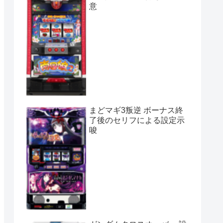
意
まどマギ3叛逆 ボーナス終
了後のセリフによる設定示
唆