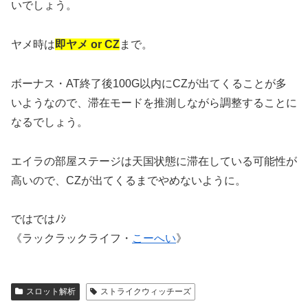
いでしょう。
ヤメ時は
即ヤメ or CZ
まで。
ボーナス・AT終了後100G以内にCZが出てくることが多
いようなので、滞在モードを推測しながら調整することに
なるでしょう。
エイラの部屋ステージは天国状態に滞在している可能性が
高いので、CZが出てくるまでやめないように。
ではではﾉｼ
《ラックラックライフ・
こーへい
》
スロット解析
ストライクウィッチーズ