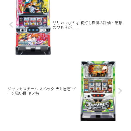
リリカルなのは 初打ち稼働の評価・感想
のつもりが……
ジャッカスチーム スペック 天井恩恵 ゾ
ーン狙い目 ヤメ時