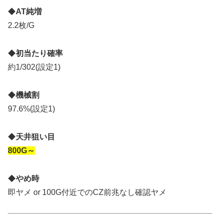
◆
AT純増
2.2枚/G
◆
初当たり確率
約1/302(設定1)
◆
機械割
97.6%(設定1)
◆
天井狙い目
800G～
◆
やめ時
即ヤメ or 100G付近でのCZ前兆なし確認ヤメ