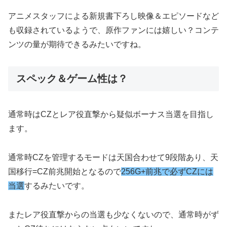
アニメスタッフによる新規書下ろし映像＆エピソードなど
も収録されているようで、原作ファンには嬉しい？コンテ
ンツの量が期待できるみたいですね。
スペック＆ゲーム性は？
通常時はCZとレア役直撃から疑似ボーナス当選を目指し
ます。
通常時CZを管理するモードは天国合わせて9段階あり、天
国移行=CZ前兆開始となるので
256G+前兆で必ずCZには
当選
するみたいです。
またレア役直撃からの当選も少なくないので、通常時がず