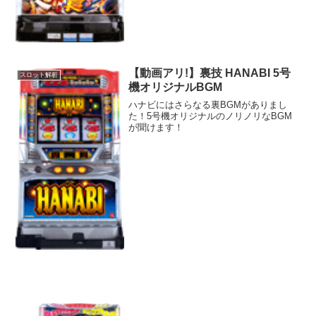
【動画アリ!】裏技 HANABI 5号
スロット解析
機オリジナルBGM
ハナビにはさらなる裏BGMがありまし
た！5号機オリジナルのノリノリなBGM
が聞けます！