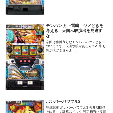
モンハン 月下雷鳴 ヤメどきを
スロット解析
考える 天国示唆演出を見逃す
な！
今回は稼働良好なモンハンのヤメどきに
ついてです。天国示唆があるんでAT中も
気が抜けませんよー。
ボンバーパワフル3
スロット解析
詳細記事 ボンバーパワフル3 天井期待値
をゆる～く計算スペック 設定初当たり確