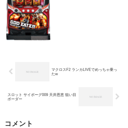
マクロスF2 ランカLIVEでめっちゃ乗っ
たw
スロット サイボーグ009 天井恩恵 狙い目
ボーダー
コメント