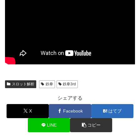
スロット解析
鉄拳
鉄拳3rd
シェアする
X
Facebook
はてブ
LINE
コピー