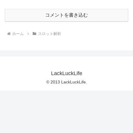
コメントを書き込む
ホーム
スロット解析
LackLuckLife
© 2013 LackLuckLife.