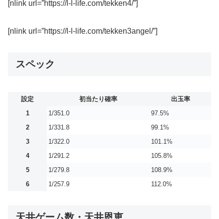
[nlink url=”https://l-l-life.com/tekken4/”]
[nlink url=”https://l-l-life.com/tekken3angel/”]
スペック
設定
初当たり確率
出玉率
1
1/351.0
97.5%
2
1/331.8
99.1%
3
1/322.0
101.1%
4
1/291.2
105.8%
5
1/279.8
108.9%
6
1/257.9
112.0%
天井ゲーム数・天井恩恵