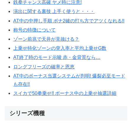
鉄拳チャンス高確 ヤメ時に注意!
演出に関する裏技 上手く使うと・・・
AT中の中押し手順 ボナ2確の打ち方でアツくなれる!!
称号の特徴について
ゾーン前兆で天井が見抜ける？
上乗せ特化ゾーンの突入率と平均上乗せG数
AT終了時のモード示唆 赤・金背景なら…
ロングフリーズの確率と恩恵
AT中のボーナス当選システムが判明! 爆裂必至モード
も存在!!
スイカで50拳乗せ!! ボーナス中の上乗せ抽選詳細
シリーズ機種